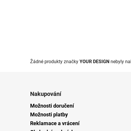
Žádné produkty značky
YOUR DESIGN
nebyly nal
Z
á
Nakupování
p
a
Možnosti doručení
t
Možnosti platby
í
Reklamace a vrácení