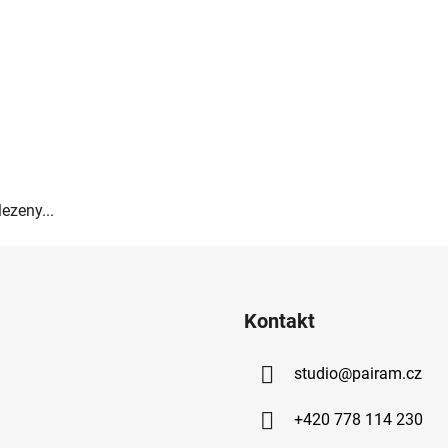
ezeny...
Kontakt
studio
@
pairam.cz
+420 778 114 230