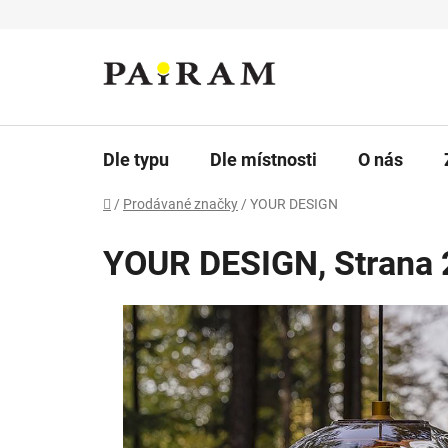
Přejít
na
obsah
Dle typu
Dle místnosti
O nás
Domů
/
Prodávané značky
/
YOUR DESIGN
YOUR DESIGN
, Strana 