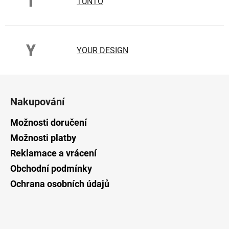
T
TUNTO
Y
YOUR DESIGN
Z
á
Nakupování
p
a
Možnosti doručení
t
Možnosti platby
í
Reklamace a vrácení
Obchodní podmínky
Ochrana osobních údajů