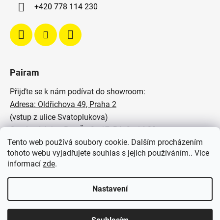
+420 778 114 230
Pairam
Přijďte se k nám podívat do showroom:
Adresa: Oldřichova 49, Praha 2
(vstup z ulice Svatoplukova)
Otevírací doba: Po - Čt: 9 - 17, Pá: 9 - 14:30
Tento web používá soubory cookie. Dalším procházením
Podívejte se na naše realizace:
tohoto webu vyjadřujete souhlas s jejich používáním.. Více
informací
zde
.
SVĚTELNÉ STUDIO PAIRAM
Nastavení