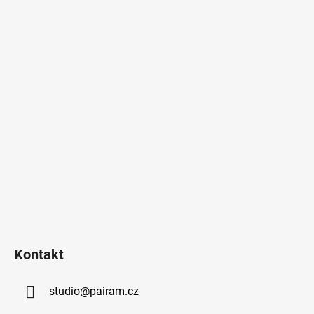
Kontakt
studio
@
pairam.cz