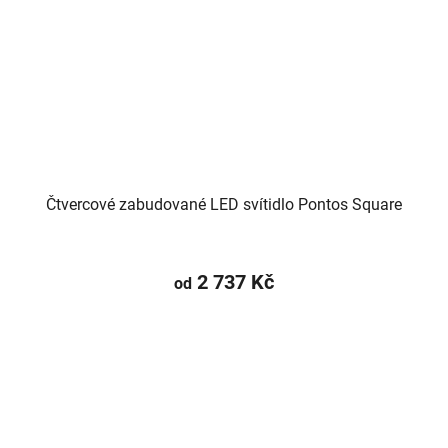
Čtvercové zabudované LED svítidlo Pontos Square
2 737 Kč
od