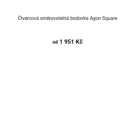
Čtvercová směrovatelná bodovka Agon Square
1 951 Kč
od