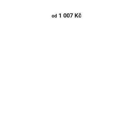
1 007 Kč
od