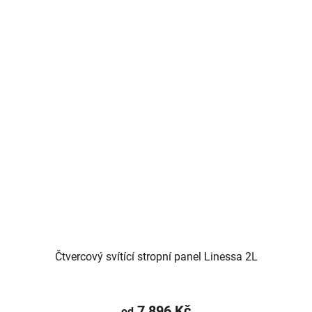
Čtvercový svítící stropní panel Linessa 2L
7 896 Kč
od