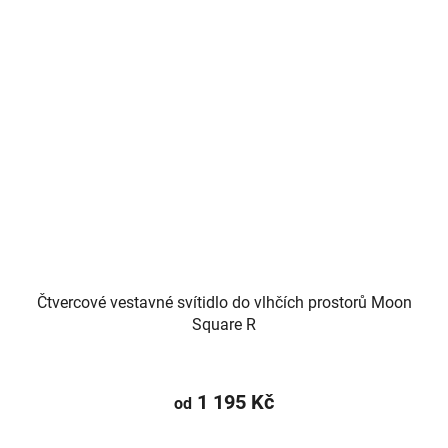
Čtvercové vestavné svítidlo do vlhčích prostorů Moon
Square R
1 195 Kč
od