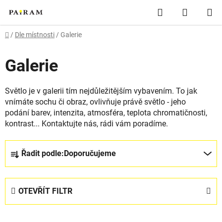
Přejít
Hledat
NÁKUP
na
obsah
KOŠÍK
Domů
/
Dle místnosti
/
Galerie
Galerie
Světlo je v galerii tím nejdůležitějším vybavením. To jak
vnímáte sochu či obraz, ovlivňuje právě světlo - jeho
podání barev, intenzita, atmosféra, teplota chromatičnosti,
kontrast... Kontaktujte nás, rádi vám poradíme.
Ř
Řadit podle:
Doporučujeme
a
z
e
OTEVŘÍT FILTR
n
í
V