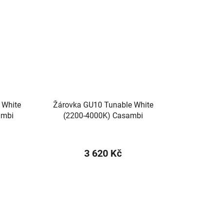
 White
Žárovka GU10 Tunable White
ambi
(2200-4000K) Casambi
3 620 Kč