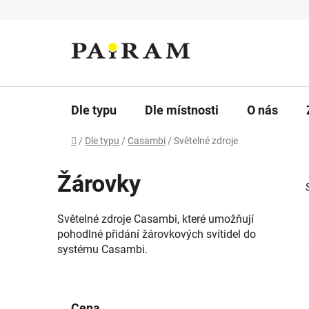
Přejít
na
obsah
Dle typu
Dle místnosti
O nás
Domů
/
Dle typu
/
Casambi
/
Světelné zdroje
Žárovky
Světelné zdroje Casambi, které umožňují
pohodlné přidání žárovkových svítidel do
systému Casambi.
P
i
o
Cena