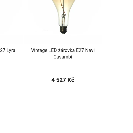
o
d
u
k
t
ů
27 Lyra
Vintage LED žárovka E27 Navi
Casambi
4 527 Kč