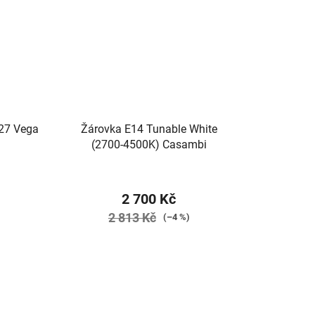
E27 Vega
Žárovka E14 Tunable White
(2700-4500K) Casambi
2 700 Kč
2 813 Kč
(–4 %)