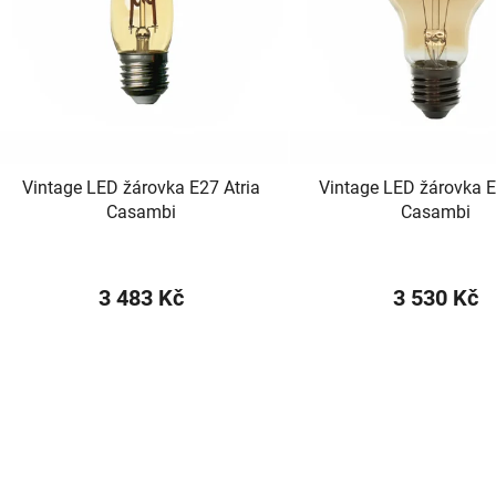
p
r
o
d
u
k
t
Vintage LED žárovka E27 Atria
Vintage LED žárovka E
Casambi
Casambi
ů
3 483 Kč
3 530 Kč