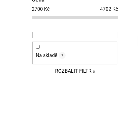
s
2700
Kč
4702
Kč
t
r
a
n
n
í
Na skladě
1
p
a
ROZBALIT FILTR
n
e
l