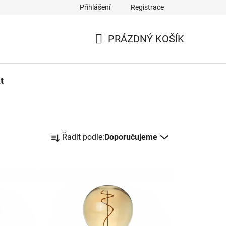
Přihlášení
Registrace
PRÁZDNÝ KOŠÍK
NÁKUPNÍ
KOŠÍK
t
Ř
Řadit podle:
Doporučujeme
a
z
e
n
í
p
r