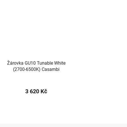
Žárovka GU10 Tunable White
(2700-6500K) Casambi
3 620 Kč
O
v