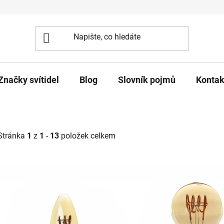
Značky svítidel
Blog
Slovník pojmů
Kontak
Stránka
1
z
1
-
13
položek celkem
V
ý
p
s