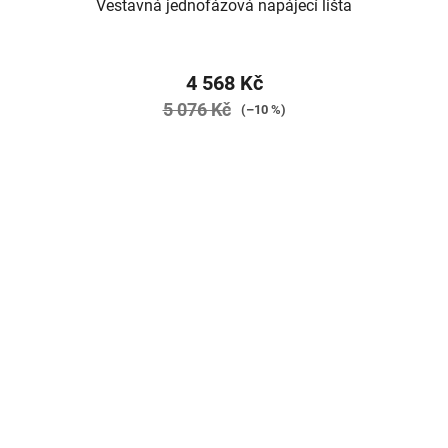
Vestavná jednofázová napájecí lišta
4 568 Kč
5 076 Kč
(–10 %)