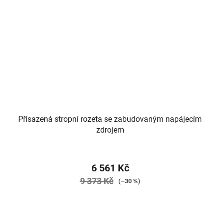
Přisazená stropní rozeta se zabudovaným napájecím
zdrojem
6 561 Kč
9 373 Kč
(–30 %)