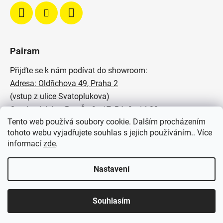
Pairam
Přijďte se k nám podívat do showroom:
Adresa: Oldřichova 49, Praha 2
(vstup z ulice Svatoplukova)
Otevírací doba: Po - Čt: 9 - 17, Pá: 9 - 14:30
Tento web používá soubory cookie. Dalším procházením
Podívejte se na naše realizace:
tohoto webu vyjadřujete souhlas s jejich používáním.. Více
informací
zde
.
SVĚTELNÉ STUDIO PAIRAM
Nastavení
Souhlasím
Vytvořil Shoptet
Copyright 2026
Pairam
. Všechna práva vyhrazena.