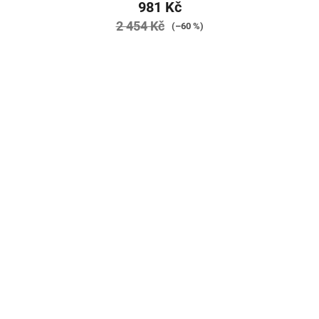
981 Kč
2 454 Kč
(–60 %)