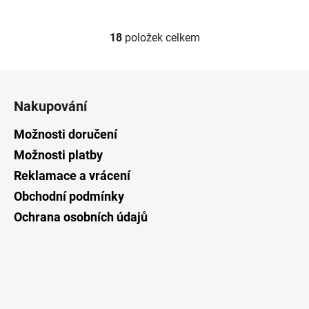
18
položek celkem
O
v
l
Z
á
á
d
Nakupování
p
a
a
Možnosti doručení
c
t
í
Možnosti platby
p
í
Reklamace a vrácení
r
v
Obchodní podmínky
k
Ochrana osobních údajů
y
v
ý
p
i
s