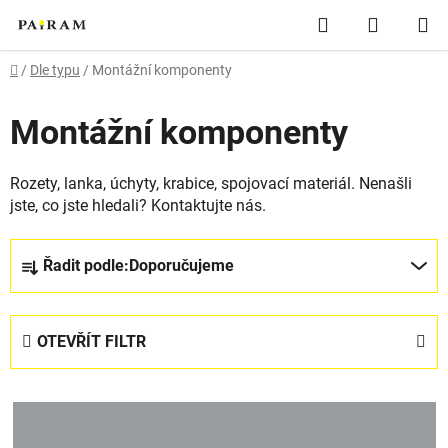
Přejít
Hledat
NÁKUP
na
obsah
KOŠÍK
Domů
/
Dle typu
/
Montážní komponenty
Montážní komponenty
Rozety, lanka, úchyty, krabice, spojovací materiál. Nenašli
jste, co jste hledali? Kontaktujte nás.
Ř
Řadit podle:
Doporučujeme
a
z
e
OTEVŘÍT FILTR
n
í
V
p
ý
r