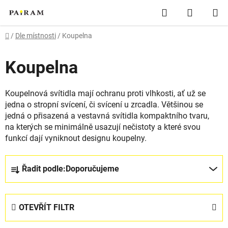
Přejít
Hledat
NÁKUP
na
obsah
KOŠÍK
Domů
/
Dle místnosti
/
Koupelna
Koupelna
Koupelnová svítidla mají ochranu proti vlhkosti, ať už se
jedna o stropní svícení, či svícení u zrcadla. Většinou se
jedná o přisazená a vestavná svítidla kompaktního tvaru,
na kterých se minimálně usazují nečistoty a které svou
funkcí dají vyniknout designu koupelny.
Ř
Řadit podle:
Doporučujeme
a
z
e
OTEVŘÍT FILTR
n
í