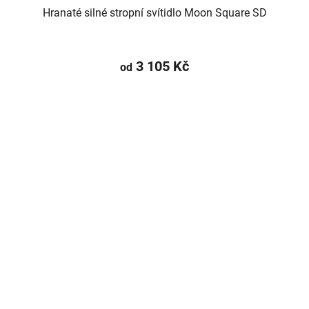
Hranaté silné stropní svítidlo Moon Square SD
3 105 Kč
od