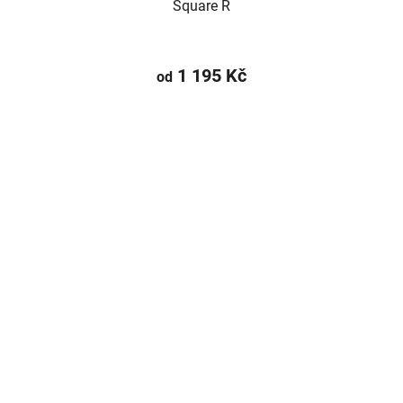
Square R
1 195 Kč
od