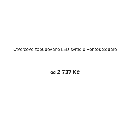
Čtvercové zabudované LED svítidlo Pontos Square
2 737 Kč
od