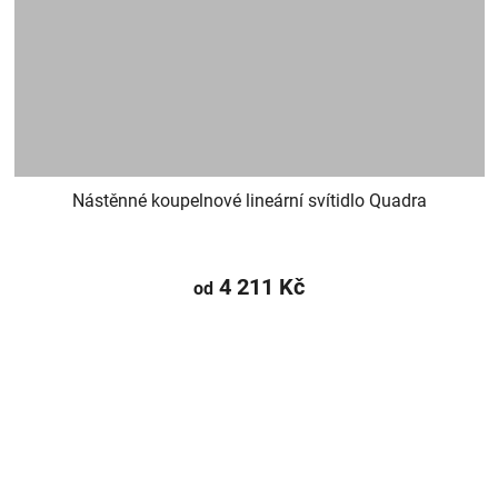
Nástěnné koupelnové lineární svítidlo Quadra
4 211 Kč
od