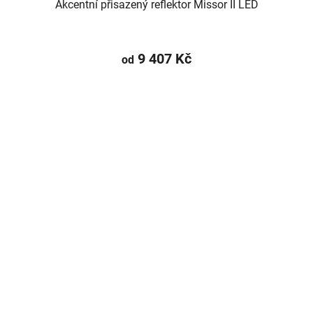
Akcentní přisazený reflektor Missor II LED
9 407 Kč
od