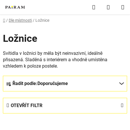
Přejít
Hledat
NÁKUP
na
obsah
KOŠÍK
Domů
/
Dle místnosti
/
Ložnice
Ložnice
Svítidla v ložnici by měla být neinvazivní, ideálně
přisazená. Sladěná s interiérem a vhodně umístěna
vzhledem k poloze postele.
Ř
Řadit podle:
Doporučujeme
a
z
e
OTEVŘÍT FILTR
n
í
V
p