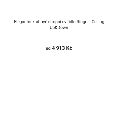
Elegantní kruhové stropní svítidlo Ringo II Ceiling
Up&Down
4 913 Kč
od