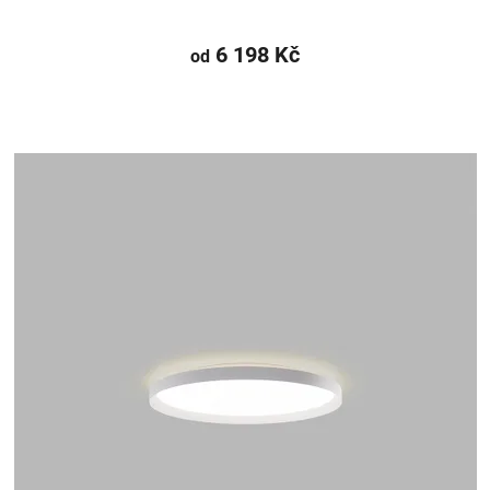
6 198 Kč
od