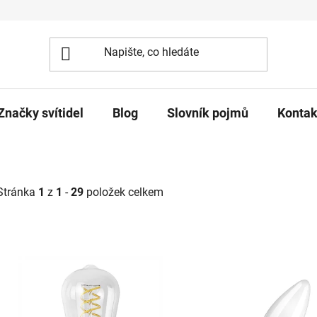
Značky svítidel
Blog
Slovník pojmů
Kontak
Stránka
1
z
1
-
29
položek celkem
V
ý
p
s