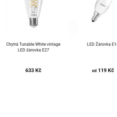
p
r
o
d
u
k
t
Chytrá Tunable White vintage
LED Žárovka E1
LED žárovka E27
ů
633 Kč
119 Kč
od