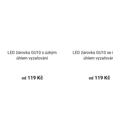
LED žárovka GU10 s úzkým
LED žárovka GU10 se 
úhlem vyzařování
úhlem vyzařová
119 Kč
119 Kč
od
od