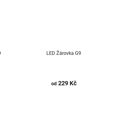
9
LED Žárovka G9
229 Kč
od
)