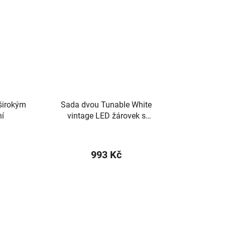
širokým
Sada dvou Tunable White
ní
vintage LED žárovek s
ovladačem
993 Kč