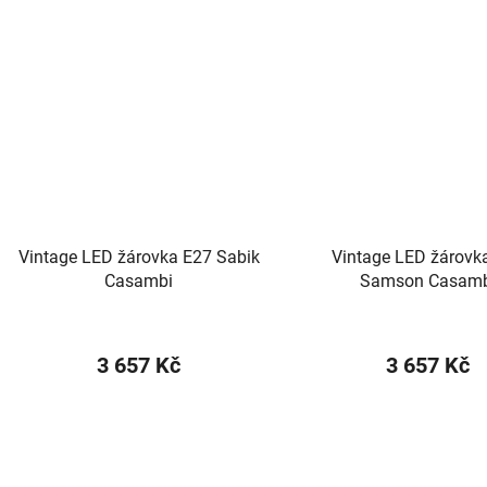
Vintage LED žárovka E27 Sabik
Vintage LED žárovk
Casambi
Samson Casamb
3 657 Kč
3 657 Kč