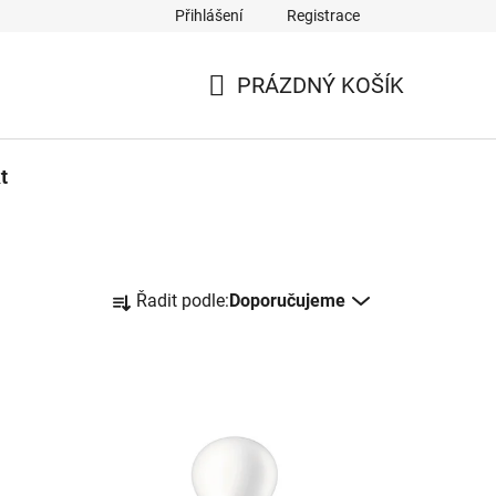
Přihlášení
Registrace
PRÁZDNÝ KOŠÍK
NÁKUPNÍ
KOŠÍK
t
Ř
Řadit podle:
Doporučujeme
a
z
e
n
í
p
r