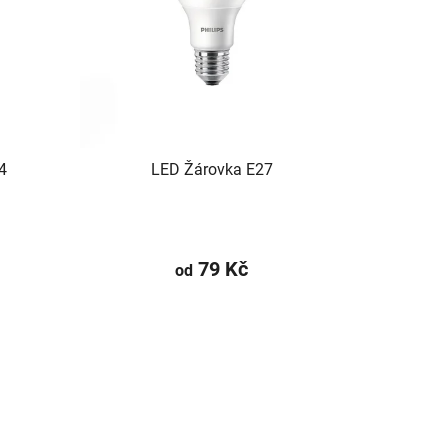
o
d
u
k
t
ů
4
LED Žárovka E27
79 Kč
od