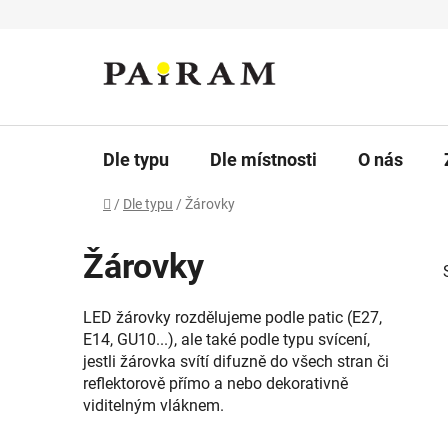
Přejít
na
obsah
Dle typu
Dle místnosti
O nás
Domů
/
Dle typu
/
Žárovky
Žárovky
LED žárovky rozdělujeme podle patic (E27,
E14, GU10...), ale také podle typu svícení,
jestli žárovka svítí difuzně do všech stran či
reflektorově přímo a nebo dekorativně
viditelným vláknem.
i