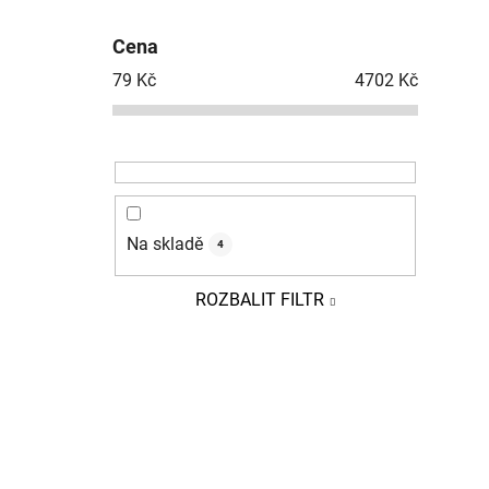
P
o
Cena
s
79
Kč
4702
Kč
t
r
a
n
n
í
Na skladě
4
p
a
ROZBALIT FILTR
n
e
l