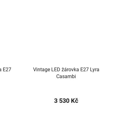
a E27
Vintage LED žárovka E27 Lyra
Casambi
3 530 Kč