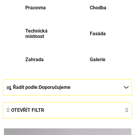
Pracovna
Chodba
Technická
Fasáda
místnost
Zahrada
Galerie
Ř
Řadit podle:
Doporučujeme
a
z
e
OTEVŘÍT FILTR
n
í
V
p