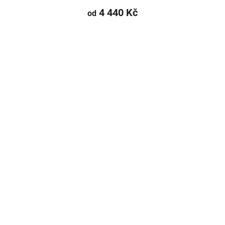
4 440 Kč
od