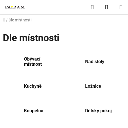
Přejít
Hledat
NÁKUP
na
obsah
KOŠÍK
Domů
/
Dle místnosti
Dle místnosti
Obývací
Nad stoly
místnost
Kuchyně
Ložnice
Koupelna
Dětský pokoj