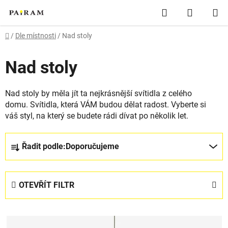
Přejít
Hledat
NÁKUP
na
obsah
KOŠÍK
Domů
/
Dle místnosti
/
Nad stoly
Nad stoly
Nad stoly by měla jít ta nejkrásnější svítidla z celého
domu. Svítidla, která VÁM budou dělat radost. Vyberte si
váš styl, na který se budete rádi dívat po několik let.
Ř
Řadit podle:
Doporučujeme
a
z
e
OTEVŘÍT FILTR
n
í
V
p