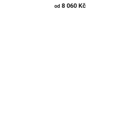
8 060 Kč
od