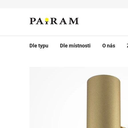
Přejít
na
obsah
Dle typu
Dle místnosti
O nás