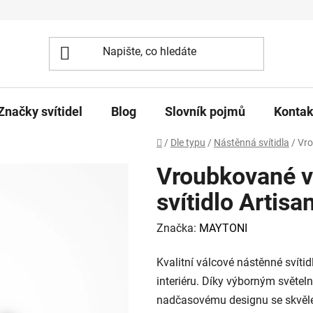
Značky svítidel
Blog
Slovník pojmů
Kontak
Domů
/
Dle typu
/
Nástěnná svítidla
/
Vro
Vroubkované v
svítidlo Artisa
Značka:
MAYTONI
Kvalitní válcové nástěnné svíti
interiéru. Díky výborným světe
nadčasovému designu se skvěle 