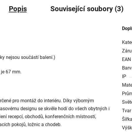
Popis
Související soubory (3)
Dopl
Kate
Záru
ky nejsou součástí balení.)
EAN
Barv
a je 67 mm.
IP
Mate
Prům
určené pro montáž do interiéru. Díky výborným
Svět
asovému designu se skvěle hodí do všech obytných i
Tvar
ení recepcí, obchodů, konferenčních místností,
Šířk
acích pokojů, ložnic a chodeb.
Výš