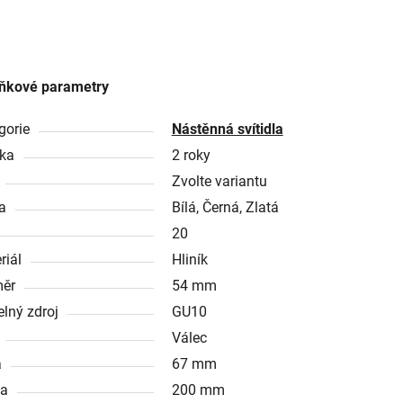
ňkové parametry
gorie
Nástěnná svítidla
ka
2 roky
Zvolte variantu
a
Bílá, Černá, Zlatá
20
riál
Hliník
ěr
54 mm
elný zdroj
GU10
Válec
a
67 mm
ka
200 mm