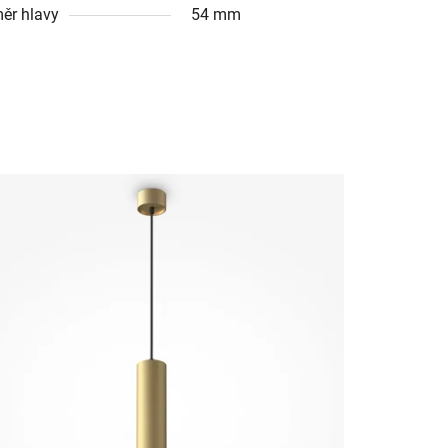
ěr hlavy
54 mm