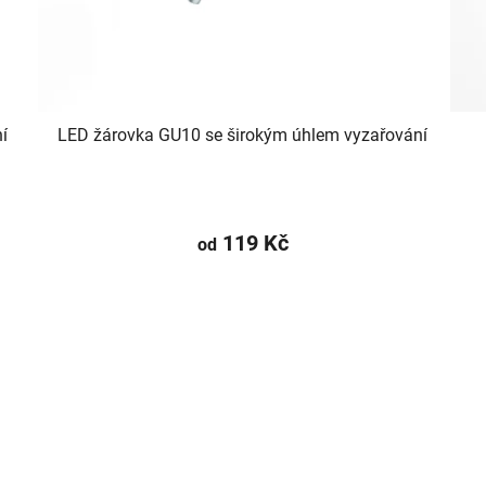
í
LED žárovka GU10 se širokým úhlem vyzařování
119 Kč
od