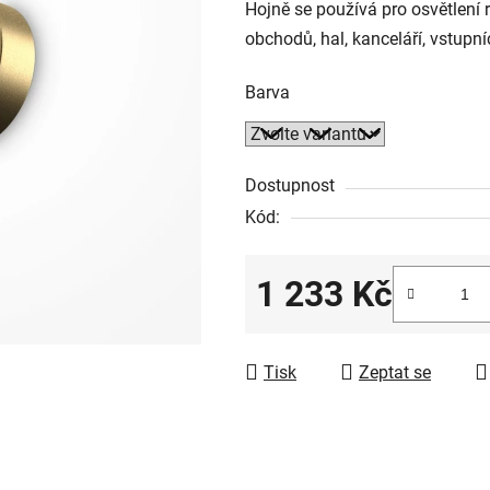
Hojně se používá pro osvětlení 
obchodů, hal, kanceláří, vstupn
Barva
Dostupnost
Kód:
1 233 Kč
Měrná cena:
Tisk
Zeptat se