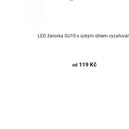
LED žárovka GU10 s úzkým úhlem vyzařován
119 Kč
od