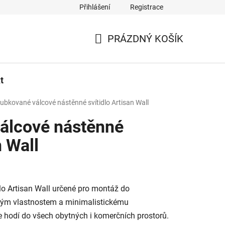
Přihlášení
Registrace
PRÁZDNÝ KOŠÍK
NÁKUPNÍ
KOŠÍK
t
ubkované válcové nástěnné svítidlo Artisan Wall
álcové nástěnné
n Wall
dlo
Artisan Wall určené pro montáž do
lným vlastnostem a minimalistickému
hodí do všech obytných i komerčních prostorů.