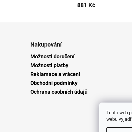
881 Kč
Z
á
Nakupování
p
a
Možnosti doručení
t
Možnosti platby
í
Reklamace a vrácení
Obchodní podmínky
Ochrana osobních údajů
Tento web p
webu vyjadřu