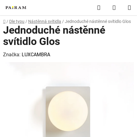
Přejít
Hledat
NÁKUP
na
obsah
KOŠÍK
Domů
/
Dle typu
/
Nástěnná svítidla
/
Jednoduché nástěnné svítidlo Glos
Jednoduché nástěnné
svítidlo Glos
Značka:
LUXCAMBRA