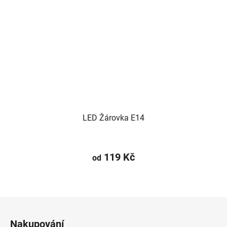
LED Žárovka E14
119 Kč
od
Z
á
Nakupování