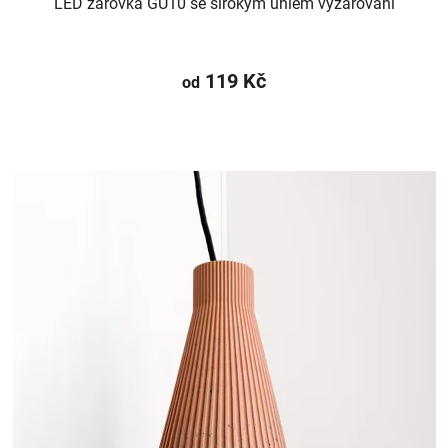
LED žárovka GU10 se širokým úhlem vyzařování
119 Kč
od