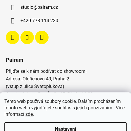
studio
@
pairam.cz
+420 778 114 230
Pairam
Přijďte se k nám podívat do showroom:
Adresa: Oldřichova 49, Praha 2
(vstup z ulice Svatoplukova)
Otevírací doba: Po - Čt: 9 - 17, Pá: 9 - 14:30
Tento web používá soubory cookie. Dalším procházením
Podívejte se na naše realizace:
tohoto webu vyjadřujete souhlas s jejich používáním.. Více
informací
zde
.
SVĚTELNÉ STUDIO PAIRAM
Nastavení