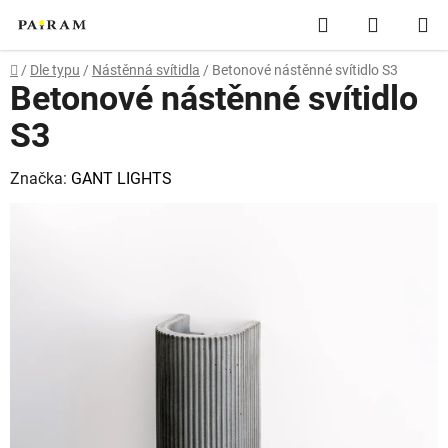
Přejít
Hledat
NÁKUP
na
obsah
KOŠÍK
Domů
/
Dle typu
/
Nástěnná svítidla
/
Betonové nástěnné svítidlo S3
Betonové nástěnné svítidlo
S3
Značka:
GANT LIGHTS