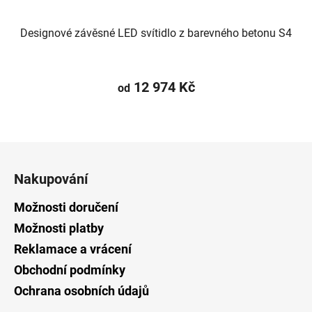
Designové závěsné LED svítidlo z barevného betonu S4
12 974 Kč
od
Z
á
Nakupování
p
a
Možnosti doručení
t
Možnosti platby
í
Reklamace a vrácení
Obchodní podmínky
Ochrana osobních údajů