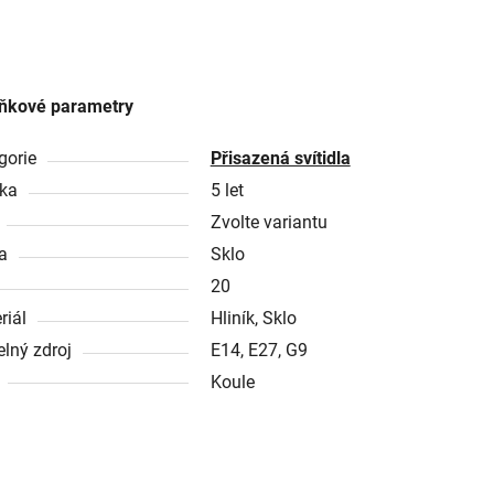
ňkové parametry
gorie
Přisazená svítidla
ka
5 let
Zvolte variantu
a
Sklo
20
riál
Hliník, Sklo
elný zdroj
E14, E27, G9
Koule