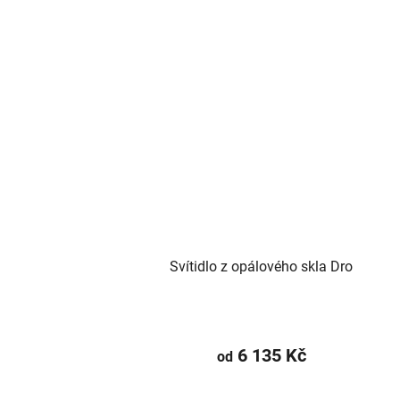
Svítidlo z opálového skla Dro
6 135 Kč
od