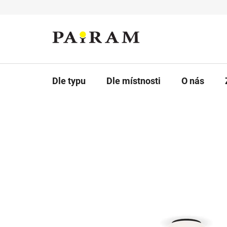
Přejít
na
obsah
Dle typu
Dle místnosti
O nás