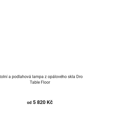
tolní a podlahová lampa z opálového skla Dro
Table Floor
5 820 Kč
od