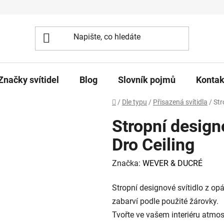
Značky svítidel
Blog
Slovník pojmů
Kontak
Domů
/
Dle typu
/
Přisazená svítidla
/
Str
Stropní design
Dro Ceiling
Značka:
WEVER & DUCRÉ
Stropní designové svítidlo z opá
zabarví podle použité žárovky.
Tvořte ve vašem interiéru atmos