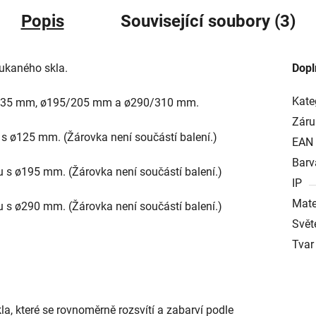
Popis
Související soubory (3)
foukaného skla.
Dopl
Kate
125/135 mm, ø195/205 mm a ø290/310 mm.
Záru
 s ø125 mm. (Žárovka není součástí balení.)
EAN
Barv
u s ø195 mm. (Žárovka není součástí balení.)
IP
Mate
u s ø290 mm. (Žárovka není součástí balení.)
Svět
Tvar
la, které se rovnoměrně rozsvítí a zabarví podle