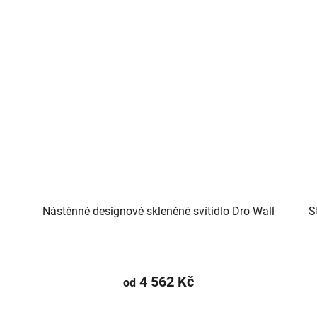
Nástěnné designové skleněné svítidlo Dro Wall
S
4 562 Kč
od