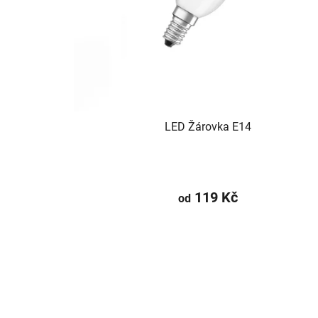
LED Žárovka E14
119 Kč
od