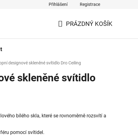
Přihlášení
Registrace
PRÁZDNÝ KOŠÍK
NÁKUPNÍ
KOŠÍK
t
opní designové skleněné svítidlo Dro Ceiling
ové skleněné svítidlo
lového bílého skla, které se rovnoměrně rozsvítí a
féru pomocí svítidel.