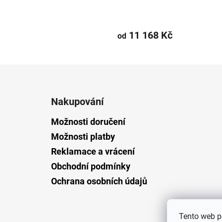
11 168 Kč
od
Z
á
Nakupování
p
a
Možnosti doručení
t
Možnosti platby
í
Reklamace a vrácení
Obchodní podmínky
Ochrana osobních údajů
Tento web p