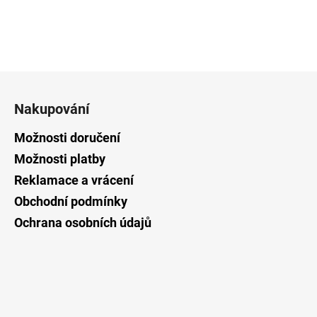
Z
á
Nakupování
p
a
Možnosti doručení
t
Možnosti platby
í
Reklamace a vrácení
Obchodní podmínky
Ochrana osobních údajů