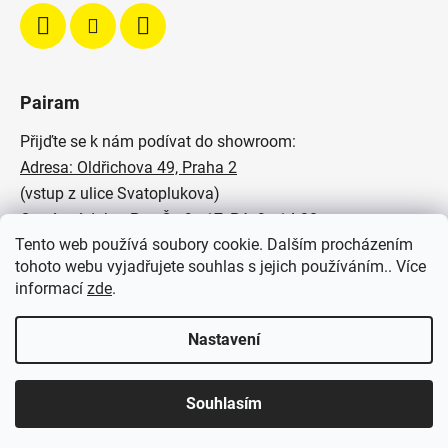
Pairam
Přijďte se k nám podívat do showroom:
Adresa: Oldřichova 49, Praha 2
(vstup z ulice Svatoplukova)
Otevírací doba: Po - Čt: 9 - 17, Pá: 9 - 14:30
Tento web používá soubory cookie. Dalším procházením
Podívejte se na naše realizace:
tohoto webu vyjadřujete souhlas s jejich používáním.. Více
informací
zde
.
SVĚTELNÉ STUDIO PAIRAM
Nastavení
Souhlasím
Vytvořil Shoptet
Copyright 2026
Pairam
. Všechna práva vyhrazena.