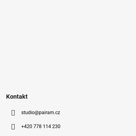
Kontakt
studio
@
pairam.cz
+420 778 114 230