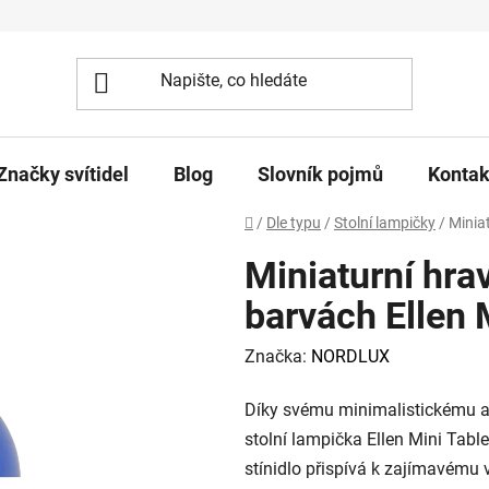
Značky svítidel
Blog
Slovník pojmů
Kontak
Domů
/
Dle typu
/
Stolní lampičky
/
Minia
Miniaturní hr
barvách Ellen 
Značka:
NORDLUX
Díky svému minimalistickému 
stolní lampička Ellen Mini Table
stínidlo přispívá k zajímavému 