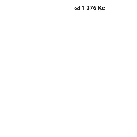
1 376 Kč
od