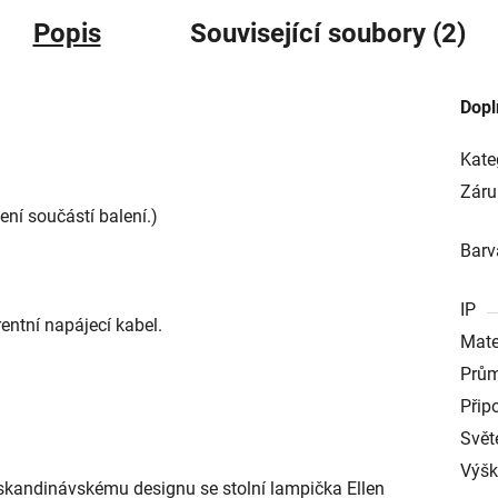
Popis
Související soubory (2)
Dopl
Kate
Záru
ní součástí balení.)
Barv
IP
ntní napájecí kabel.
Mate
Prům
Přip
Svět
Výš
kandinávskému designu se stolní lampička Ellen