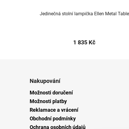
Jedinečná stolní lampička Ellen Metal Table
1 835 Kč
Z
á
Nakupování
p
a
Možnosti doručení
t
Možnosti platby
í
Reklamace a vrácení
Obchodní podmínky
Ochrana osobních údajů