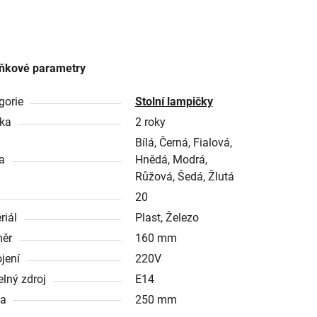
ňkové parametry
gorie
Stolní lampičky
ka
2 roky
Bílá, Černá, Fialová,
a
Hnědá, Modrá,
Růžová, Šedá, Žlutá
20
riál
Plast, Železo
ěr
160 mm
ojení
220V
elný zdroj
E14
ka
250 mm