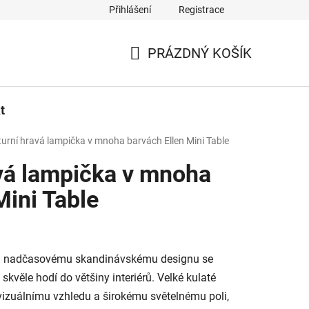
Přihlášení
Registrace
PRÁZDNÝ KOŠÍK
NÁKUPNÍ
KOŠÍK
t
turní hravá lampička v mnoha barvách Ellen Mini Table
avá lampička v mnoha
Mini Table
a nadčasovému skandinávskému designu se
 skvěle hodí do většiny interiérů. Velké kulaté
vizuálnímu vzhledu a širokému světelnému poli,