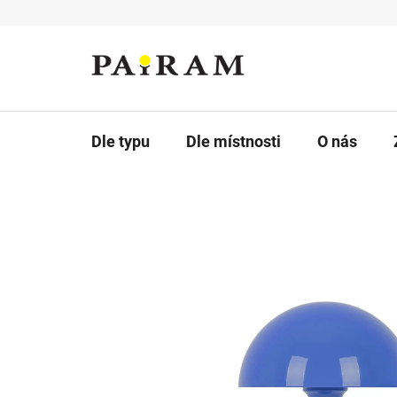
Přejít
na
obsah
Dle typu
Dle místnosti
O nás