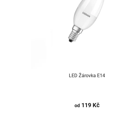
LED Žárovka E14
119 Kč
od