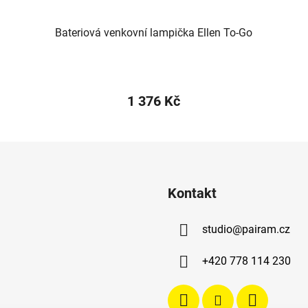
Bateriová venkovní lampička Ellen To-Go
1 376 Kč
Kontakt
studio
@
pairam.cz
+420 778 114 230