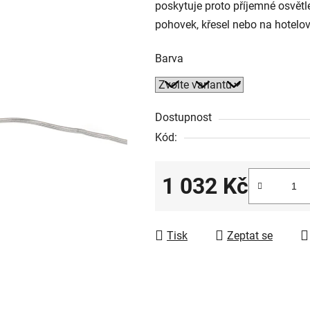
poskytuje proto příjemné osvětl
pohovek, křesel nebo na hotelov
Barva
Dostupnost
Kód:
1 032 Kč
Měrná cena:
Tisk
Zeptat se