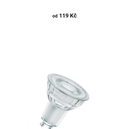
119 Kč
od