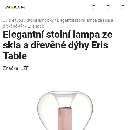
Přejít
Hledat
NÁKUP
na
obsah
KOŠÍK
Domů
/
Dle typu
/
Stolní lampičky
/
Elegantní stolní lampa ze skla a
dřevěné dýhy Eris Table
Elegantní stolní lampa ze
skla a dřevěné dýhy Eris
Table
Značka:
LZF