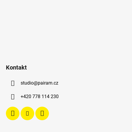
Kontakt
studio
@
pairam.cz
+420 778 114 230