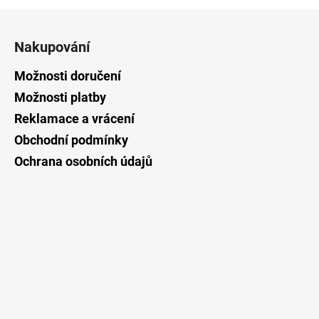
Z
á
Nakupování
p
a
Možnosti doručení
t
Možnosti platby
í
Reklamace a vrácení
Obchodní podmínky
Ochrana osobních údajů