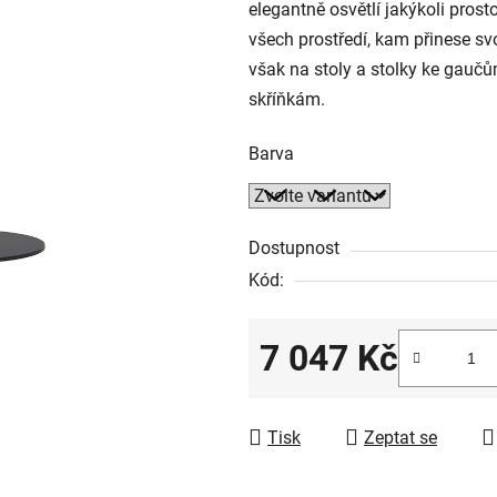
elegantně osvětlí jakýkoli prost
všech prostředí, kam přinese sv
však na stoly a stolky ke gau
skříňkám.
Barva
Dostupnost
Kód:
7 047 Kč
Měrná cena:
Tisk
Zeptat se