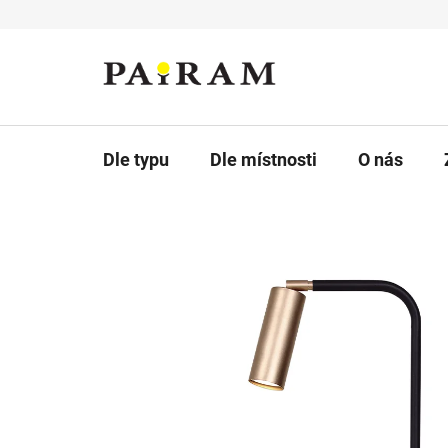
Přejít
na
obsah
Dle typu
Dle místnosti
O nás