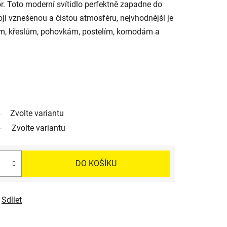
or. Toto moderní svítidlo perfektně zapadne do
oji vznešenou a čistou atmosféru, nejvhodnější je
čům, křeslům, pohovkám, postelím, komodám a
Zvolte variantu
Zvolte variantu
DO KOŠÍKU
Sdílet