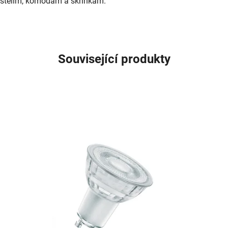
postelím, komodám a skříňkám.
Související produkty