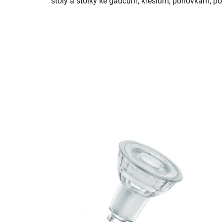
stoly a stolky ke gaučům, křeslům, pohovkám, 