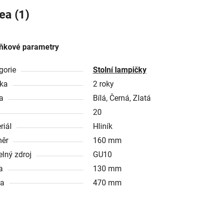
ea (1)
ňkové parametry
gorie
Stolní lampičky
ka
2 roky
a
Bílá, Černá, Zlatá
20
riál
Hliník
ěr
160 mm
elný zdroj
GU10
a
130 mm
ka
470 mm