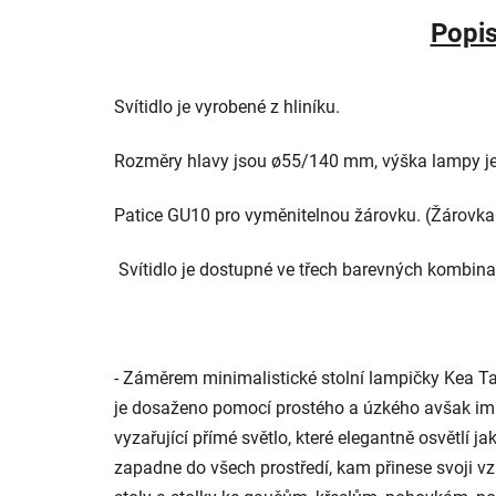
Popi
Svítidlo je vyrobené z hliníku.
Rozměry hlavy jsou ø55/140 mm, výška lampy j
Patice GU10 pro vyměnitelnou žárovku. (Žárovka 
Svítidlo je dostupné ve třech barevných kombina
- Záměrem minimalistické stolní lampičky Kea Ta
je dosaženo pomocí prostého a úzkého avšak imp
vyzařující přímé světlo, které elegantně osvětlí ja
zapadne do všech prostředí, kam přinese svoji v