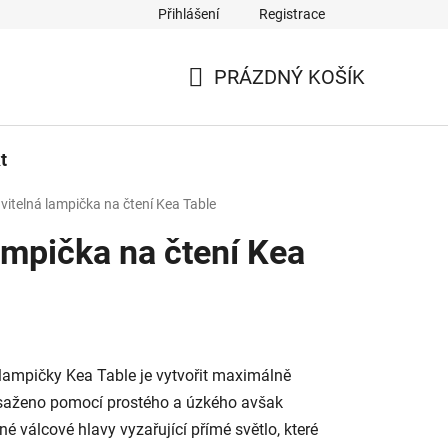
Přihlášení
Registrace
PRÁZDNÝ KOŠÍK
NÁKUPNÍ
KOŠÍK
t
vitelná lampička na čtení Kea Table
ampička na čtení Kea
lampičky Kea Table je vytvořit maximálně
osaženo pomocí prostého a úzkého avšak
é válcové hlavy vyzařující přímé světlo, které