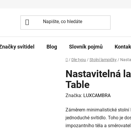
Značky svítidel
Blog
Slovník pojmů
Kontak
Domů
/
Dle typu
/
Stolní lampičky
/
Nasta
Nastavitelná l
Table
Značka:
LUXCAMBRA
Záměrem minimalistické stolní 
jednoduché svítidlo. Toho je d
impozantního těla a směrovateln