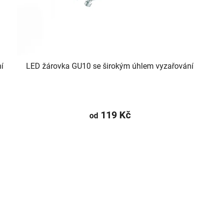
í
LED žárovka GU10 se širokým úhlem vyzařování
119 Kč
od