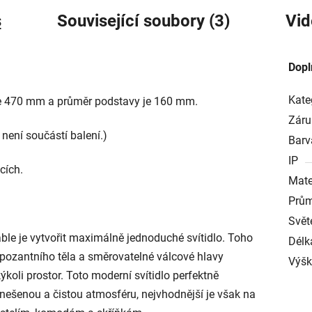
s
Související soubory (3)
Vid
Dopl
Kate
e 470 mm a průměr podstavy je 160 mm.
Záru
není součástí balení.)
Barv
IP
cích.
Mate
Prům
Svět
ble je vytvořit maximálně jednoduché svítidlo. Toho
Délk
ozantního těla a směrovatelné válcové hlavy
Výš
kýkoli prostor. Toto moderní svítidlo perfektně
znešenou a čistou atmosféru, nejvhodnější je však na