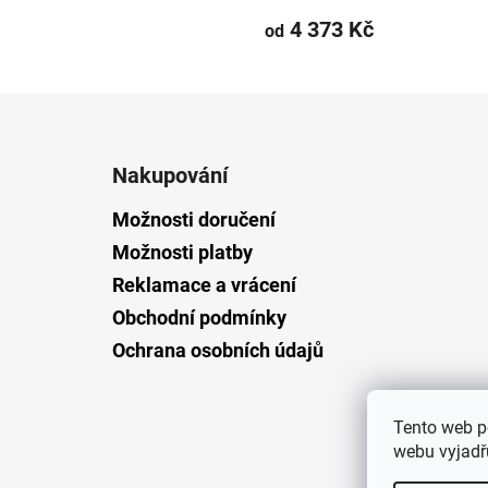
4 373 Kč
od
Z
á
Nakupování
p
a
Možnosti doručení
t
Možnosti platby
í
Reklamace a vrácení
Obchodní podmínky
Ochrana osobních údajů
Tento web p
webu vyjadřu