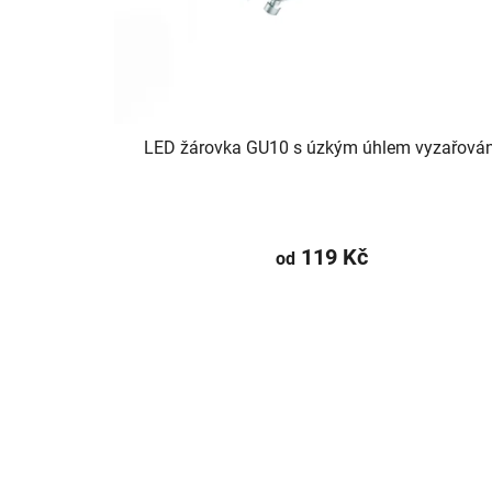
LED žárovka GU10 s úzkým úhlem vyzařován
119 Kč
od