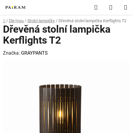
Přejít
Hledat
NÁKUP
na
obsah
KOŠÍK
Domů
/
Dle typu
/
Stolní lampičky
/
Dřevěná stolní lampička Kerflights T2
Dřevěná stolní lampička
Kerflights T2
Značka:
GRAYPANTS