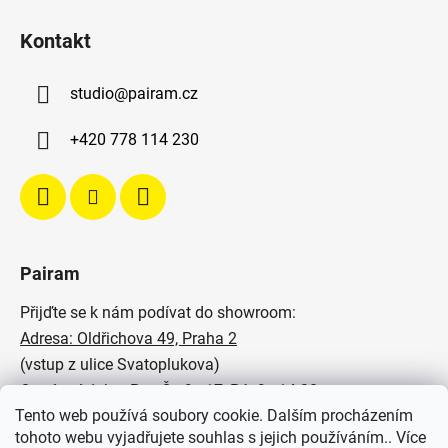
Kontakt
studio
@
pairam.cz
+420 778 114 230
Pairam
Přijďte se k nám podívat do showroom:
Adresa: Oldřichova 49, Praha 2
(vstup z ulice Svatoplukova)
Otevírací doba: Po - Čt: 9 - 17, Pá: 9 - 14:30
Tento web používá soubory cookie. Dalším procházením
Podívejte se na naše realizace:
tohoto webu vyjadřujete souhlas s jejich používáním.. Více