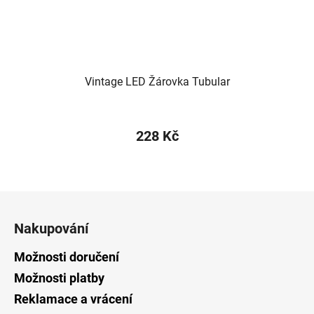
Vintage LED Žárovka Tubular
228 Kč
Z
á
Nakupování
p
a
Možnosti doručení
t
Možnosti platby
í
Reklamace a vrácení