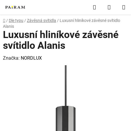
Přejít
Hledat
NÁKUP
na
obsah
KOŠÍK
Domů
/
Dle typu
/
Závěsná svítidla
/
Luxusní hliníkové závěsné svítidlo
Alanis
Luxusní hliníkové závěsné
svítidlo Alanis
Značka:
NORDLUX