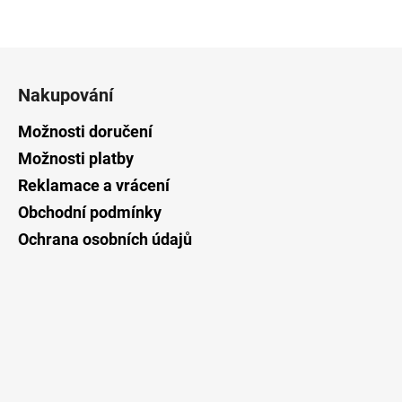
Z
á
Nakupování
p
a
Možnosti doručení
t
Možnosti platby
í
Reklamace a vrácení
Obchodní podmínky
Ochrana osobních údajů