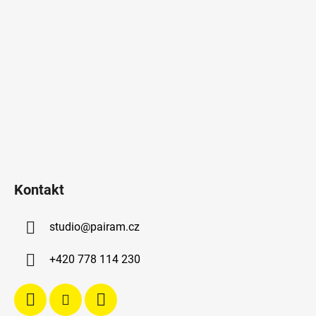
Kontakt
studio
@
pairam.cz
+420 778 114 230