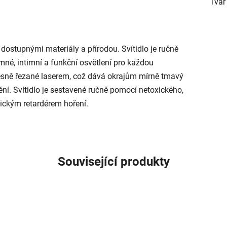
Tvar
é dostupnými materiály a přírodou. Svítidlo je ručně
mné, intimní a funkční osvětlení pro každou
 přesně řezané laserem, což dává okrajům mírně tmavý
nění. Svítidlo je sestavené ručně pomocí netoxického,
xickým retardérem hoření.
Související produkty