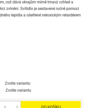
rem, což dává okrajům mírně tmavý vzhled a
skrz zvlnění. Svítidlo je sestavené ručně pomocí
dného lepidla a ošetřené netoxickým retardérem
Zvolte variantu
Zvolte variantu
DO KOŠÍKU