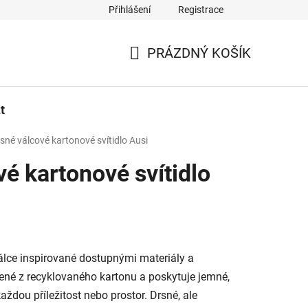
Přihlášení
Registrace
PRÁZDNÝ KOŠÍK
NÁKUPNÍ
KOŠÍK
t
sné válcové kartonové svítidlo Ausi
é kartonové svítidlo
válce inspirované dostupnými materiály a
obené z recyklovaného kartonu a poskytuje jemné,
každou příležitost nebo prostor. Drsné, ale