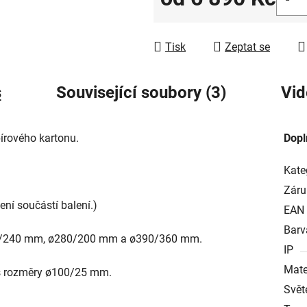
Měrná cena:
Tisk
Zeptat se
s
Související soubory (3)
Vid
pírového kartonu.
Dopl
Kate
Záru
ní součástí balení.)
EAN
Barv
ø190/240 mm, ø280/200 mm a ø390/360 mm.
IP
Mate
s rozměry
ø100/25 mm.
Svět