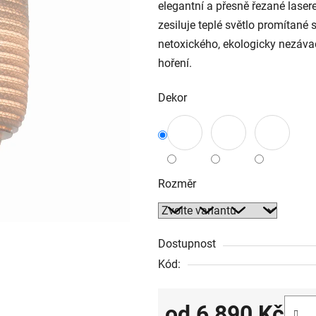
elegantní a přesně řezané lase
zesiluje teplé světlo promítané 
netoxického, ekologicky nezáva
hoření.
Dekor
Rozměr
Dostupnost
Kód:
od
6 890 Kč