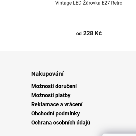
Vintage LED Žárovka E27 Retro
228 Kč
od
Z
á
Nakupování
p
a
Možnosti doručení
t
Možnosti platby
í
Reklamace a vrácení
Obchodní podmínky
Ochrana osobních údajů