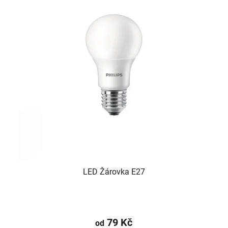
LED Žárovka E27
79 Kč
od