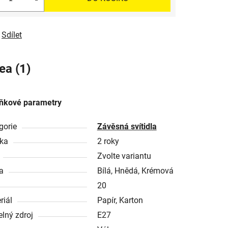
Sdílet
ea (1)
ňkové parametry
gorie
Závěsná svítidla
ka
2 roky
Zvolte variantu
a
Bílá, Hnědá, Krémová
20
riál
Papír, Karton
elný zdroj
E27