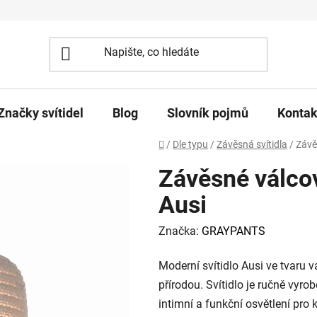
Značky svítidel
Blog
Slovník pojmů
Kontak
Domů
/
Dle typu
/
Závěsná svítidla
/
Závě
Závěsné válcov
Ausi
Značka:
GRAYPANTS
Moderní svítidlo Ausi ve tvaru 
přírodou. Svítidlo je ručně vyr
intimní a funkční osvětlení pro 