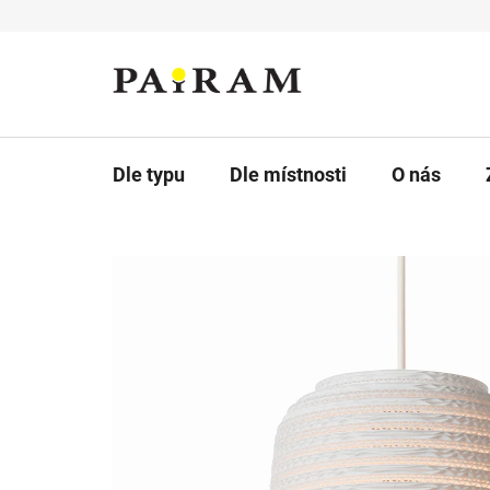
Přejít
na
obsah
Dle typu
Dle místnosti
O nás