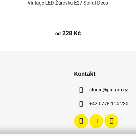
Vintage LED Žárovka E27 Spiral Deco
228 Kč
od
Kontakt
studio
@
pairam.cz
+420 778 114 230