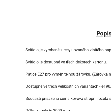
Popi
Svítidlo je vyrobené z recyklovaného vlnitého pa
Svítidlo je dostupné ve třech dekorech kartonu.
Patice E27 pro vyměnitelnou žárovku. (Žárovka ne
Dostupné ve třech velikostních variantách - 
Součástí přisazená černá kovová stropní rozeta 
Délka kabelu je 2000 mm.