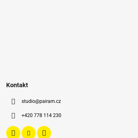
Kontakt
studio
@
pairam.cz
+420 778 114 230