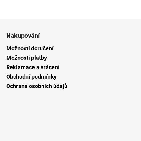
Z
á
Nakupování
p
a
Možnosti doručení
t
Možnosti platby
í
Reklamace a vrácení
Obchodní podmínky
Ochrana osobních údajů