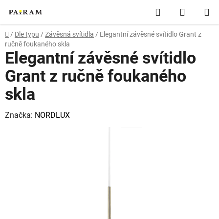
Přejít
Hledat
NÁKUP
na
obsah
KOŠÍK
Domů
/
Dle typu
/
Závěsná svítidla
/
Elegantní závěsné svítidlo Grant z
ručně foukaného skla
Elegantní závěsné svítidlo
Grant z ručně foukaného
skla
Značka:
NORDLUX