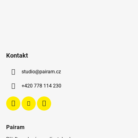
Kontakt
studio
@
pairam.cz
+420 778 114 230
Pairam