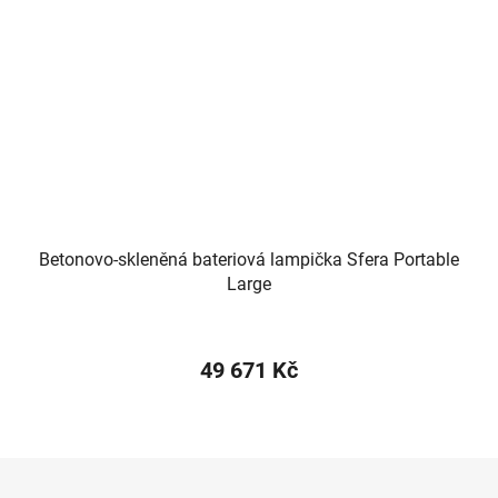
Betonovo-skleněná bateriová lampička Sfera Portable
Large
49 671 Kč
Z