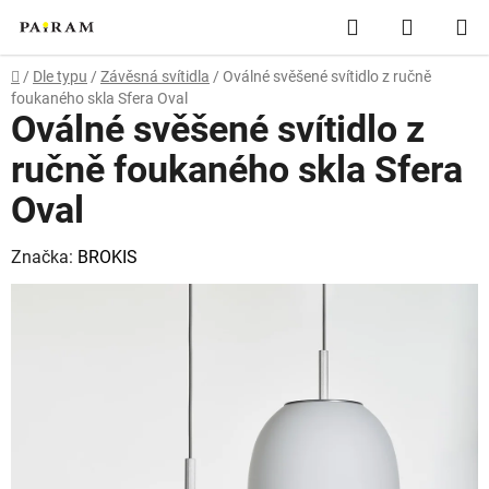
Přejít
Hledat
NÁKUP
na
obsah
KOŠÍK
Domů
/
Dle typu
/
Závěsná svítidla
/
Oválné svěšené svítidlo z ručně
foukaného skla Sfera Oval
Oválné svěšené svítidlo z
ručně foukaného skla Sfera
Oval
Značka:
BROKIS