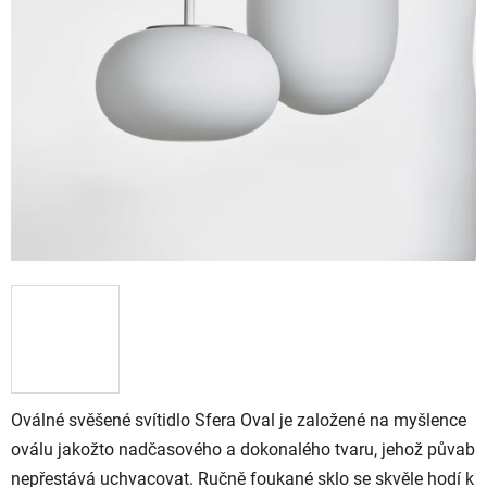
Oválné svěšené svítidlo Sfera Oval je založené na myšlence
oválu jakožto nadčasového a dokonalého tvaru, jehož půvab
nepřestává uchvacovat. Ručně foukané sklo se skvěle hodí k