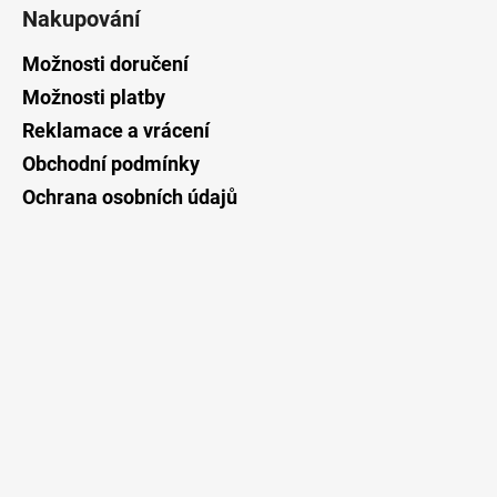
á
Nakupování
p
a
Možnosti doručení
t
Možnosti platby
í
Reklamace a vrácení
Obchodní podmínky
Ochrana osobních údajů