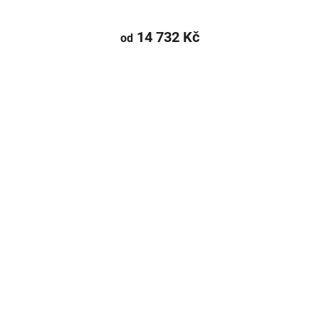
14 732 Kč
od