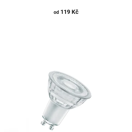
119 Kč
od