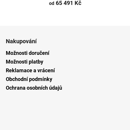
65 491 Kč
od
Z
á
Nakupování
p
a
Možnosti doručení
t
Možnosti platby
í
Reklamace a vrácení
Obchodní podmínky
Ochrana osobních údajů