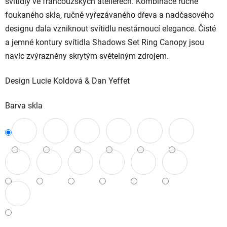
svítidly ve francouzských ateliérech. Kombinace ručně
foukaného skla, ručně vyřezávaného dřeva a nadčasového
designu dala vzniknout svítidlu nestárnoucí elegance. Čisté
a jemné kontury svítidla Shadows Set Ring Canopy jsou
navíc zvýrazněny skrytým světelným zdrojem.
Design Lucie Koldová & Dan Yeffet
Barva skla