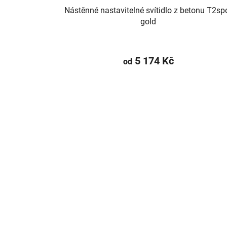
Nástěnné nastavitelné svítidlo z betonu T2sp
gold
5 174 Kč
od