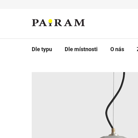
Přejít
na
obsah
Dle typu
Dle místnosti
O nás