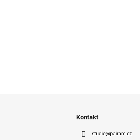
Kontakt
studio
@
pairam.cz