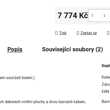
7 774 Kč
Měrná cena:
Tisk
Zeptat se
Popis
Související soubory (2)
Dopl
Kate
ní součástí balení.)
Záru
EAN
Barv
ech dekorech vnitřní plochy a dvou barvách kabelu.