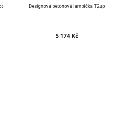
ot
Designová betonová lampička T2up
5 174 Kč