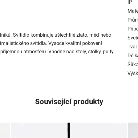
IP
Mate
Prům
Přip
lníků. Svítidlo kombinuje ušlechtilé zlato, měď nebo
Svět
alistického svítidla. Vysoce kvalitní pokovení
Tvar
í příjemnou atmosféru. Vhodné nad stoly, stolky, pulty
Délk
Šířk
Výš
Související produkty