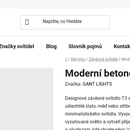
Značky svítidel
Blog
Slovník pojmů
Kontak
Domů
/
Dle typu
/
Závěsná svítidla
/
Mode
Moderní betono
Značka:
GANT LIGHTS
Designové závěsné svítidlo T3 s
ušlechtilé zlato, měď nebo stř
minimalistického svítidla. Vysoc
vyzařované světlo a vytváří pří
a všude tam, kde chcete něco "c