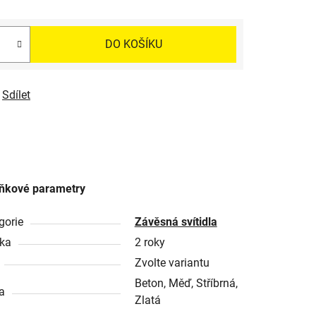
DO KOŠÍKU
Sdílet
ňkové parametry
gorie
Závěsná svítidla
ka
2 roky
Zvolte variantu
Beton, Měď, Stříbrná,
a
Zlatá