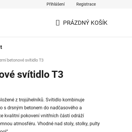
Přihlášení
Registrace
PRÁZDNÝ KOŠÍK
NÁKUPNÍ
KOŠÍK
t
rní betonové svítidlo T3
vé svítidlo T3
ložené z trojúhelníků. Svítidlo kombinuje
íbro s drsným betonem do nadčasového a
e kvalitní pokovení vnitřních částí odráží
jemnou atmosféru. Vhodné nad stoly, stolky, pulty
ool".