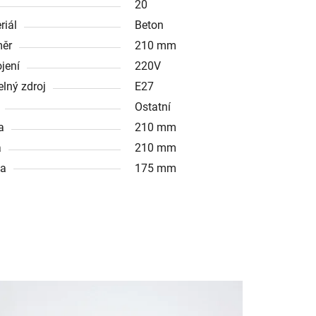
20
riál
Beton
ěr
210 mm
ojení
220V
elný zdroj
E27
Ostatní
a
210 mm
a
210 mm
ka
175 mm