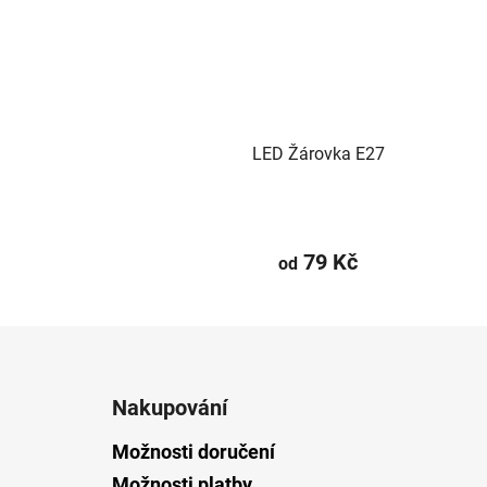
LED Žárovka E27
79 Kč
od
Z
á
Nakupování
p
a
Možnosti doručení
t
Možnosti platby