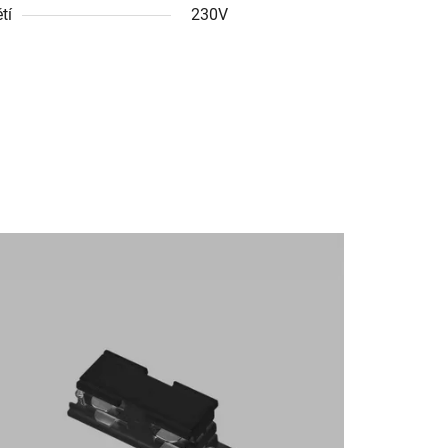
tí
230V