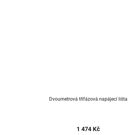
Dvoumetrová třífázová napájecí lišta
1 474 Kč