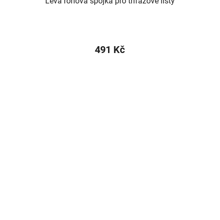
Levá rohová spojka pro třífázové lišty
491 Kč