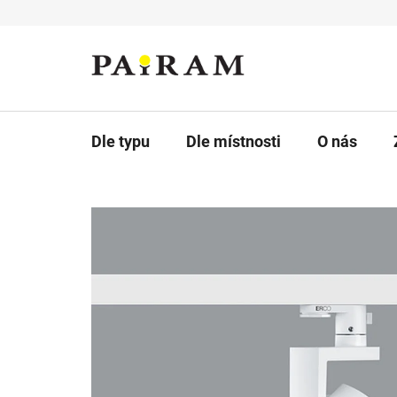
Přejít
na
obsah
Dle typu
Dle místnosti
O nás