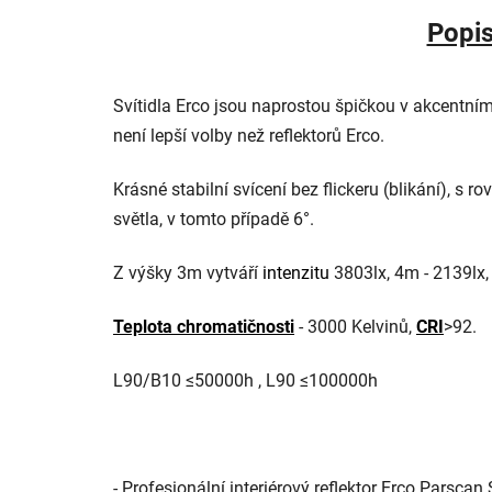
Popi
Svítidla Erco jsou naprostou špičkou v akcentním 
není lepší volby než reflektorů Erco.
Krásné stabilní svícení bez flickeru (blikání), 
světla, v tomto případě 6°.
Z výšky 3m vytváří
intenzitu
3803lx, 4m - 2139lx,
Teplota chromatičnosti
- 3000 Kelvinů,
CRI
>92.
L90/B10 ≤50000h , L90 ≤100000h
- Profesionální interiérový reflektor Erco Parscan