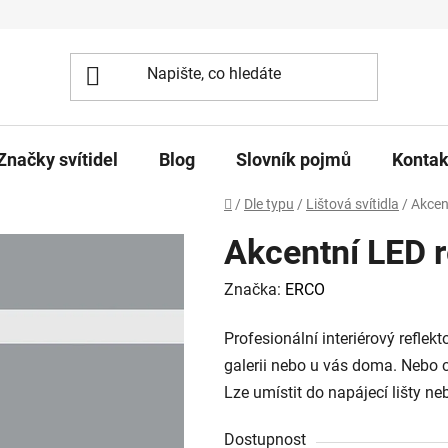
Značky svítidel
Blog
Slovník pojmů
Kontak
Domů
/
Dle typu
/
Lištová svítidla
/
Akcen
Akcentní LED r
Značka:
ERCO
Profesionální interiérový reflek
galerii nebo u vás doma. Nebo 
Lze umístit do napájecí lišty n
Dostupnost