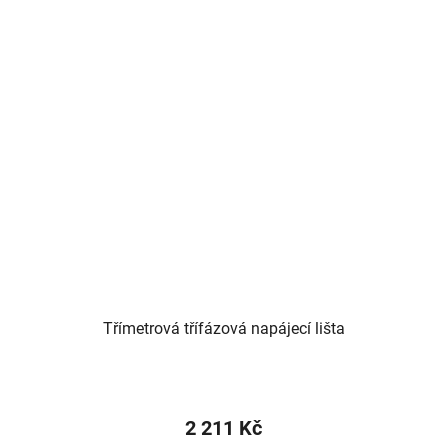
Třímetrová třífázová napájecí lišta
2 211 Kč