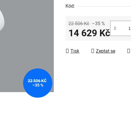
Kód:
22 506 Kč
–35 %
14 629 Kč
Měrná cena:
Tisk
Zeptat se
22 506 KČ
–35 %