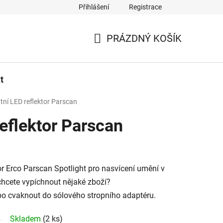
Přihlášení
Registrace
PRÁZDNÝ KOŠÍK
NÁKUPNÍ
KOŠÍK
t
tní LED reflektor Parscan
eflektor Parscan
tor Erco Parscan Spotlight pro nasvícení umění v
chcete vypíchnout nějaké zboží?
ebo cvaknout do sólového stropního adaptéru.
Skladem
(2 ks)