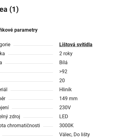
ea (1)
ňkové parametry
gorie
Lištová svítidla
ka
2 roky
a
Bílá
>92
20
riál
Hliník
ěr
149 mm
ojení
230V
elný zdroj
LED
ota chromatičnosti
3000K
Válec, Do lišty