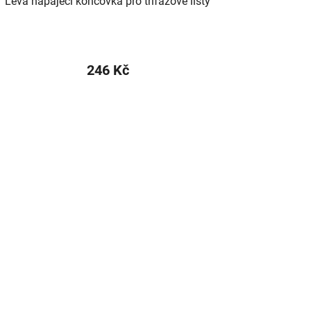
Levá napájecí koncovka pro třífázové lišty
246 Kč