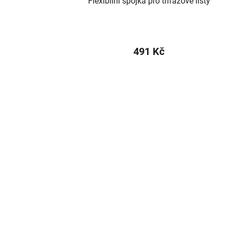
Flexibilní spojka pro třífázové lišty
491 Kč