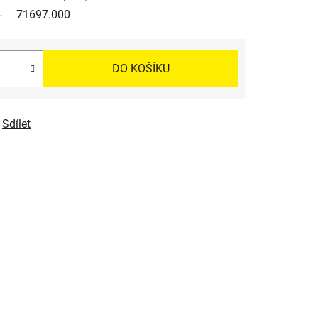
71697.000
DO KOŠÍKU
Sdílet