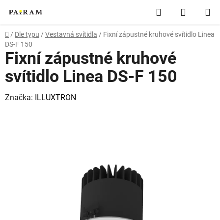
Přejít
Hledat
NÁKUP
na
obsah
KOŠÍK
Domů
/
Dle typu
/
Vestavná svítidla
/
Fixní zápustné kruhové svítidlo Linea
DS-F 150
Fixní zápustné kruhové
svítidlo Linea DS-F 150
Značka:
ILLUXTRON