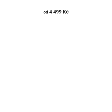
4 499 Kč
od