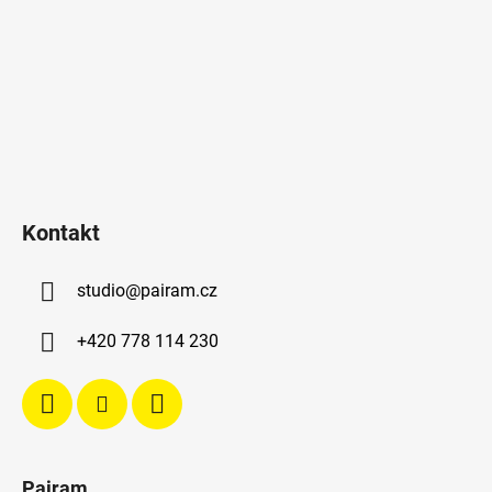
Kontakt
studio
@
pairam.cz
+420 778 114 230
Pairam