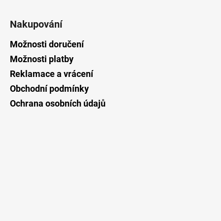
Z
á
Nakupování
p
a
Možnosti doručení
t
Možnosti platby
í
Reklamace a vrácení
Obchodní podmínky
Ochrana osobních údajů