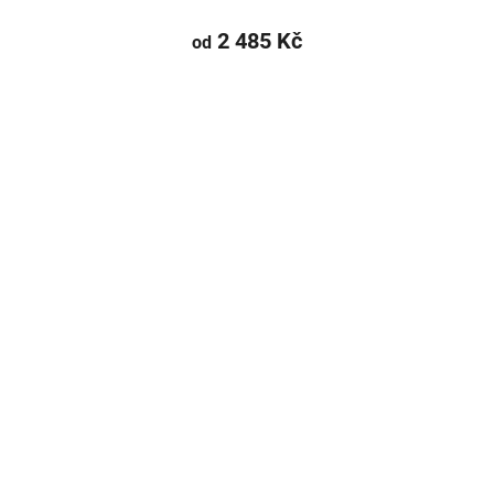
2 485 Kč
od