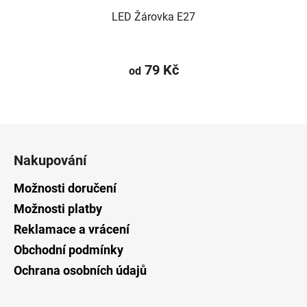
LED Žárovka E27
79 Kč
od
Z
á
Nakupování
p
a
Možnosti doručení
t
Možnosti platby
í
Reklamace a vrácení
Obchodní podmínky
Ochrana osobních údajů