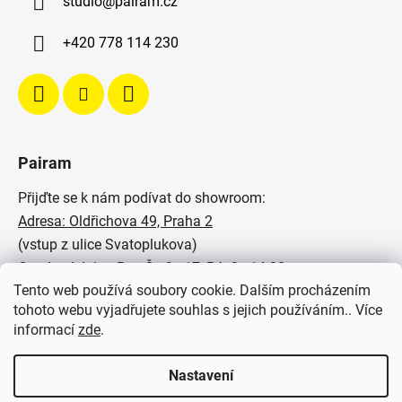
studio
@
pairam.cz
+420 778 114 230
Pairam
Přijďte se k nám podívat do showroom:
Adresa: Oldřichova 49, Praha 2
(vstup z ulice Svatoplukova)
Otevírací doba: Po - Čt: 9 - 17, Pá: 9 - 14:30
Tento web používá soubory cookie. Dalším procházením
Podívejte se na naše realizace:
tohoto webu vyjadřujete souhlas s jejich používáním.. Více
informací
zde
.
SVĚTELNÉ STUDIO PAIRAM
Nastavení