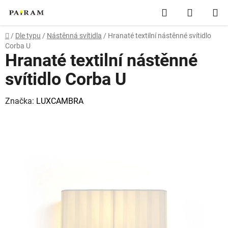
Přejít
Hledat
NÁKUP
na
obsah
KOŠÍK
Domů
/
Dle typu
/
Nástěnná svítidla
/
Hranaté textilní nástěnné svítidlo
Corba U
Hranaté textilní nástěnné
svítidlo Corba U
Značka:
LUXCAMBRA