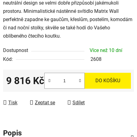
neutrální design se velmi dobře přizpůsobí jakémukoli
prostoru. Minimalistické nástěnné svítidlo Matrix Wall
perfektně zapadne ke gaučům, křeslům, postelím, komodám
či nad noční stolky, skvěle se také hodí do Vašeho
oblíbeného čtecího koutku.
Dostupnost
Více než 10 dní
Kód:
2608
9 816 Kč
DO KOŠÍKU
Měrná cena:
Tisk
Zeptat se
Sdílet
Popis