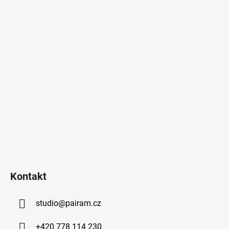
Kontakt
studio
@
pairam.cz
+420 778 114 230