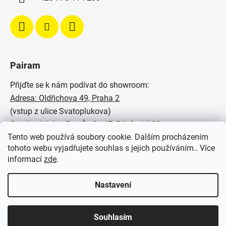
Pairam
Přijďte se k nám podívat do showroom:
Adresa: Oldřichova 49, Praha 2
(vstup z ulice Svatoplukova)
Otevírací doba: Po - Čt: 9 - 17, Pá: 9 - 14:30
Tento web používá soubory cookie. Dalším procházením
Podívejte se na naše realizace:
tohoto webu vyjadřujete souhlas s jejich používáním.. Více
informací
zde
.
SVĚTELNÉ STUDIO PAIRAM
Nastavení
Souhlasím
Vytvořil Shoptet