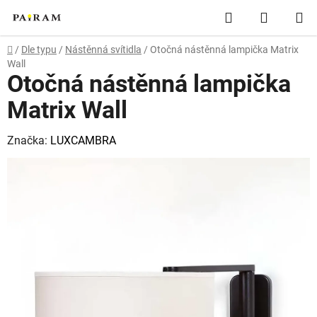
Přejít
Hledat
NÁKUP
na
obsah
KOŠÍK
Domů
/
Dle typu
/
Nástěnná svítidla
/
Otočná nástěnná lampička Matrix
Wall
Otočná nástěnná lampička
Matrix Wall
Značka:
LUXCAMBRA