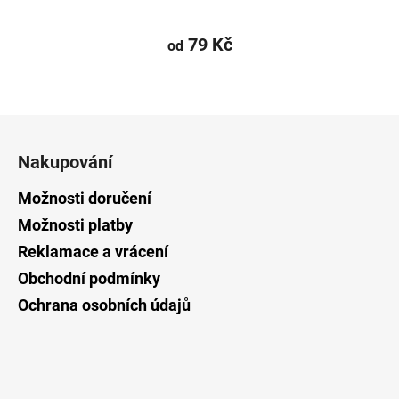
79 Kč
od
Z
á
Nakupování
p
a
Možnosti doručení
t
Možnosti platby
í
Reklamace a vrácení
Obchodní podmínky
Ochrana osobních údajů