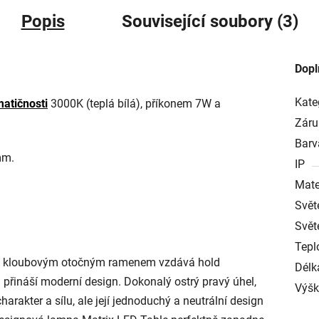
Popis
Související soubory (3)
Dopl
Kate
matičnosti
3000K (teplá bílá), příkonem 7W a
Záru
Barv
 mm.
IP
Mate
Svět
Svět
Tepl
e s kloubovým otočným ramenem vzdává hold
Délk
 přináší moderní design. Dokonalý ostrý pravý úhel,
Výš
akter a sílu, ale její jednoduchý a neutrální design