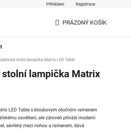
Přihlášení
Registrace
PRÁZDNÝ KOŠÍK
NÁKUPNÍ
KOŠÍK
t
alistická stolní lampička Matrix LED Table
 stolní lampička Matrix
atrix LED Table s kloubovým otočným ramenem
řskému osvětlení, ale zároveň přináší moderní
hel, sevřený mezi nohou a ramenem, dává