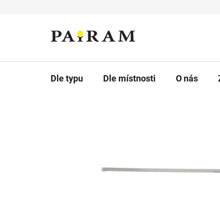
Přejít
na
obsah
Dle typu
Dle místnosti
O nás