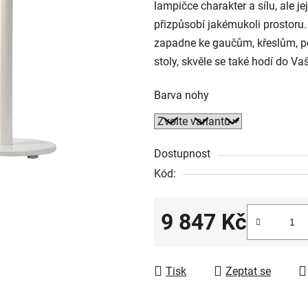
lampičce charakter a sílu, ale j
přizpůsobí jakémukoli prostoru
zapadne ke gaučům, křeslům, p
stoly, skvěle se také hodí do V
Barva nohy
Dostupnost
Kód:
9 847 Kč
Měrná cena:
Tisk
Zeptat se