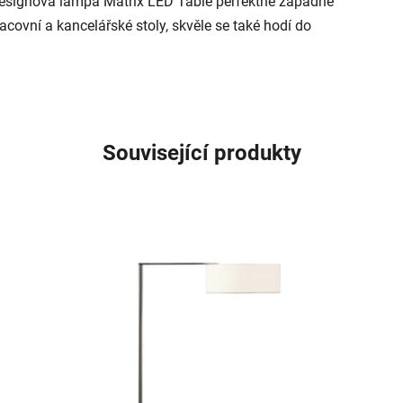
 Designová lampa Matrix LED Table perfektně zapadne
covní a kancelářské stoly, skvěle se také hodí do
Související produkty