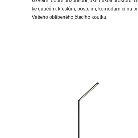
se velmi dobře přizpůsobí jakémukoli prostoru.
ke gaučům, křeslům, postelím, komodám či na pra
Vašeho oblíbeného čtecího koutku.