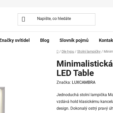
Značky svítidel
Blog
Slovník pojmů
Kontak
Domů
/
Dle typu
/
Stolní lampičky
/
Minim
Minimalistická
LED Table
Značka:
LUXCAMBRA
Jednoduchá stolní lampička M
vzdává hold klasickému kancelá
design. Dokonalý ostrý pravý ú