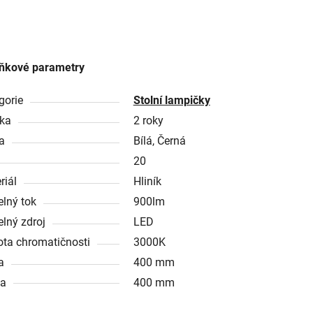
ňkové parametry
gorie
Stolní lampičky
ka
2 roky
a
Bílá, Černá
20
riál
Hliník
elný tok
900lm
elný zdroj
LED
ota chromatičnosti
3000K
a
400 mm
ka
400 mm