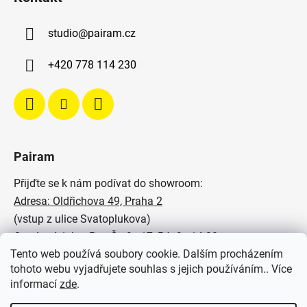
studio
@
pairam.cz
+420 778 114 230
Pairam
Přijďte se k nám podívat do showroom:
Adresa: Oldřichova 49, Praha 2
(vstup z ulice Svatoplukova)
Otevírací doba: Po - Čt: 9 - 17, Pá: 9 - 14:30
Tento web používá soubory cookie. Dalším procházením
Podívejte se na naše realizace:
tohoto webu vyjadřujete souhlas s jejich používáním.. Více
informací
zde
.
SVĚTELNÉ STUDIO PAIRAM