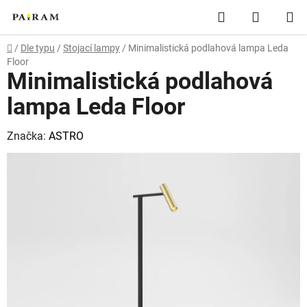
Přejít
Hledat
NÁKUP
na
obsah
KOŠÍK
Domů
/
Dle typu
/
Stojací lampy
/
Minimalistická podlahová lampa Leda
Floor
Minimalistická podlahová
lampa Leda Floor
Značka:
ASTRO