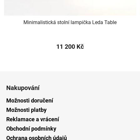
Minimalistická stolní lampička Leda Table
11 200 Kč
Z
á
Nakupování
p
a
Možnosti doručení
t
Možnosti platby
í
Reklamace a vrácení
Obchodní podmínky
Ochrana osobních údajů