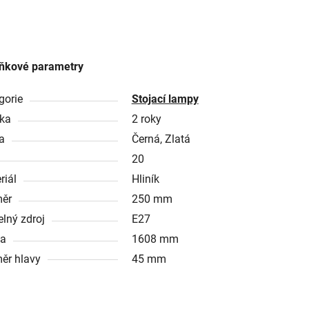
ňkové parametry
gorie
Stojací lampy
ka
2 roky
a
Černá, Zlatá
20
riál
Hliník
ěr
250 mm
elný zdroj
E27
ka
1608 mm
ěr hlavy
45 mm