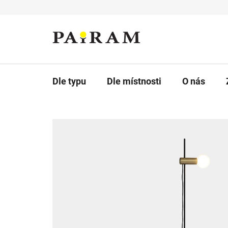
Přejít
na
obsah
Dle typu
Dle místnosti
O nás