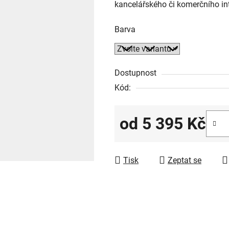
kancelářského či komerčního int
Barva
Dostupnost
Kód:
od
5 395 Kč
Měrná cena:
Tisk
Zeptat se