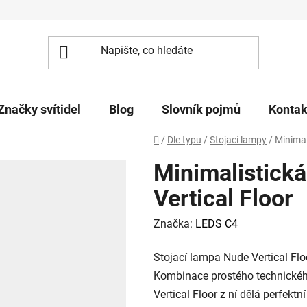
Značky svítidel
Blog
Slovník pojmů
Kontak
Domů
/
Dle typu
/
Stojací lampy
/
Minimal
Minimalistická
Vertical Floor
Značka:
LEDS C4
Stojací lampa Nude Vertical Flo
Kombinace prostého technickéh
Vertical Floor z ní dělá perfekt