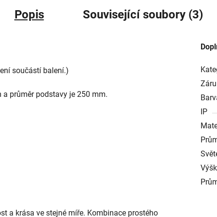
Popis
Související soubory (3)
Dopl
Kate
ní součástí balení.)
Záru
m a průměr podstavy je 250 mm.
Barv
IP
Mate
Prům
Svět
Výš
Prům
ost a krása ve stejné míře. Kombinace prostého