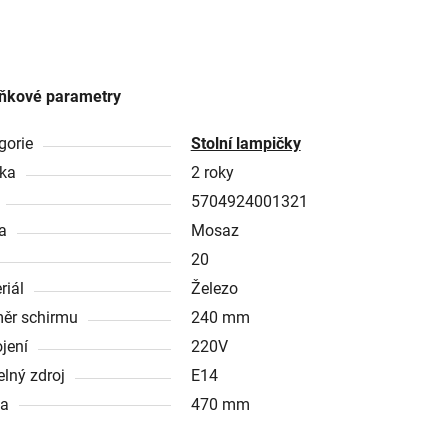
ňkové parametry
gorie
Stolní lampičky
ka
2 roky
5704924001321
a
Mosaz
20
riál
Železo
ěr schirmu
240 mm
ojení
220V
elný zdroj
E14
ka
470 mm