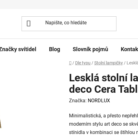
Značky svítidel
Blog
Slovník pojmů
Kontak
Domů
/
Dle typu
/
Stolní lampičky
/
Lesklá
Lesklá stolní l
deco Cera Tab
Značka:
NORDLUX
Minimalistická, a přesto nepře
moderním stylu art deco se skvěl
stínidla v kombinaci se štíhlou