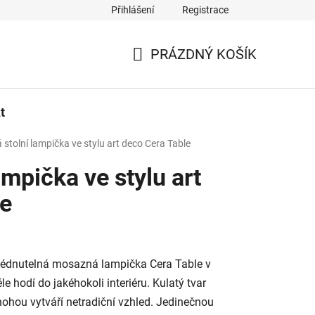
Přihlášení
Registrace
PRÁZDNÝ KOŠÍK
NÁKUPNÍ
KOŠÍK
t
 stolní lampička ve stylu art deco Cera Table
ampička ve stylu art
le
hlédnutelná mosazná lampička Cera Table v
e hodí do jakéhokoli interiéru. Kulatý tvar
 nohou vytváří netradiční vzhled. Jedinečnou