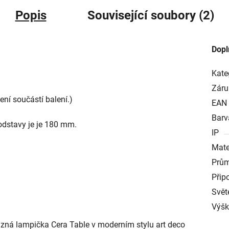
Popis
Související soubory (2)
Dopl
Kate
Záru
ní součástí balení.)
EAN
Barv
dstavy je je 180 mm.
IP
Mate
Prům
Přip
Svět
Výš
azná lampička Cera Table v moderním stylu art deco