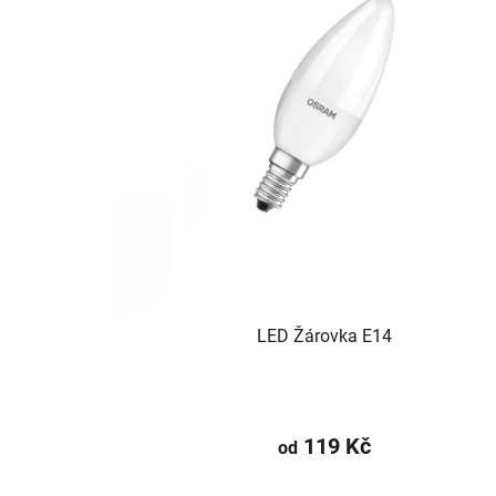
LED Žárovka E14
119 Kč
od