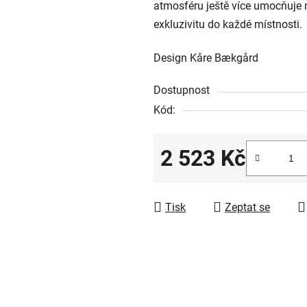
atmosféru ještě více umocňuje m
exkluzivitu do každé místnosti.
Design Kåre Bækgård
Dostupnost
Kód:
2 523 Kč
Měrná cena:
Tisk
Zeptat se