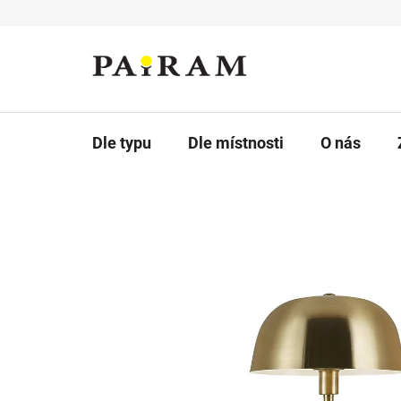
Přejít
na
obsah
Dle typu
Dle místnosti
O nás