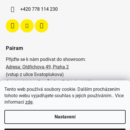
+420 778 114 230
Pairam
Přijďte se k nám podívat do showroom:
Adresa: Oldřichova 49, Praha 2
(vstup z ulice Svatoplukova)
Otevírací doba: Po - Čt: 9 - 17, Pá: 9 - 14:30
Tento web používá soubory cookie. Dalším procházením
Podívejte se na naše realizace:
tohoto webu vyjadřujete souhlas s jejich používáním.. Více
informací
zde
.
SVĚTELNÉ STUDIO PAIRAM
Nastavení