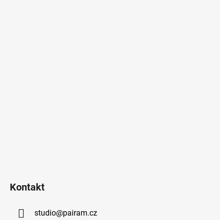
Kontakt
studio
@
pairam.cz