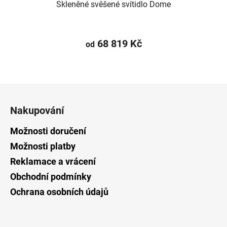
Skleněné svěšené svítidlo Dome
68 819 Kč
od
Z
á
Nakupování
p
a
Možnosti doručení
t
Možnosti platby
í
Reklamace a vrácení
Obchodní podmínky
Ochrana osobních údajů