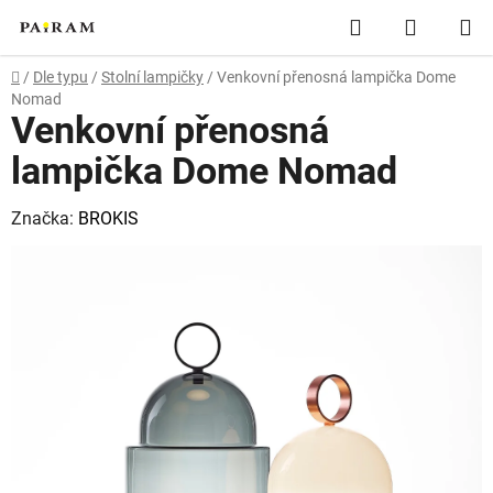
Přejít
Hledat
NÁKUP
na
obsah
KOŠÍK
Domů
/
Dle typu
/
Stolní lampičky
/
Venkovní přenosná lampička Dome
Nomad
Venkovní přenosná
lampička Dome Nomad
Značka:
BROKIS