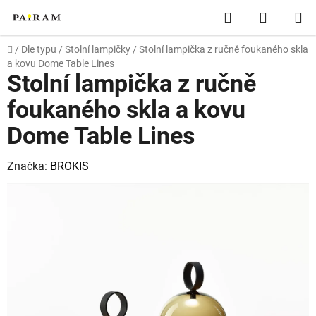
Přejít
Hledat
NÁKUP
na
obsah
KOŠÍK
Domů
/
Dle typu
/
Stolní lampičky
/
Stolní lampička z ručně foukaného skla
a kovu Dome Table Lines
Stolní lampička z ručně
foukaného skla a kovu
Dome Table Lines
Značka:
BROKIS