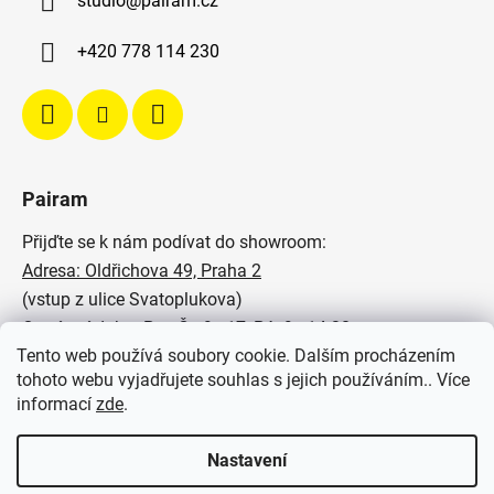
studio
@
pairam.cz
+420 778 114 230
Pairam
Přijďte se k nám podívat do showroom:
Adresa: Oldřichova 49, Praha 2
(vstup z ulice Svatoplukova)
Otevírací doba: Po - Čt: 9 - 17, Pá: 9 - 14:30
Tento web používá soubory cookie. Dalším procházením
Podívejte se na naše realizace:
tohoto webu vyjadřujete souhlas s jejich používáním.. Více
informací
zde
.
SVĚTELNÉ STUDIO PAIRAM
Nastavení