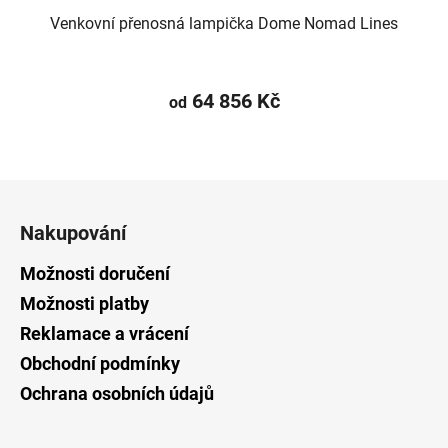
Venkovní přenosná lampička Dome Nomad Lines
64 856 Kč
od
Z
á
Nakupování
p
a
Možnosti doručení
t
Možnosti platby
í
Reklamace a vrácení
Obchodní podmínky
Ochrana osobních údajů