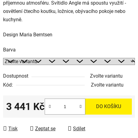
příjemnou atmosféru. Svítidlo Angle má spoustu využití -
osvětlení čtecího koutku, ložnice, obývacího pokoje nebo
kuchyně.
Design Maria Berntsen
Barva
Dostupnost
Zvolte variantu
Kód:
Zvolte variantu
3 441 Kč
DO KOŠÍKU
Měrná cena:
Tisk
Zeptat se
Sdílet