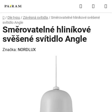
Přejít
Hledat
NÁKUP
na
obsah
KOŠÍK
Domů
/
Dle typu
/
Závěsná svítidla
/
Směrovatelné hliníkové svěšené
svítidlo Angle
Směrovatelné hliníkové
svěšené svítidlo Angle
Značka:
NORDLUX