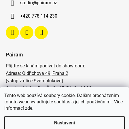
studio
@
pairam.cz
+420 778 114 230
Pairam
Přijďte se k nám podívat do showroom:
Adresa: Oldřichova 49, Praha 2
(vstup z ulice Svatoplukova)
Otevírací doba: Po - Čt: 9 - 17, Pá: 9 - 14:30
Tento web používá soubory cookie. Dalším procházením
Podívejte se na naše realizace:
tohoto webu vyjadřujete souhlas s jejich používáním.. Více
informací
zde
.
SVĚTELNÉ STUDIO PAIRAM
Nastavení