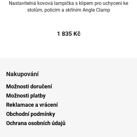
Nastavitelná kovová lampička s klipem pro uchycení ke
stolům, policím a skříním Angle Clamp
1 835 Kč
Z
á
Nakupování
p
a
Možnosti doručení
t
Možnosti platby
í
Reklamace a vrácení
Obchodní podmínky
Ochrana osobních údajů