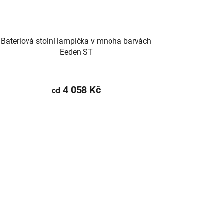
Bateriová stolní lampička v mnoha barvách
Eeden ST
4 058 Kč
od