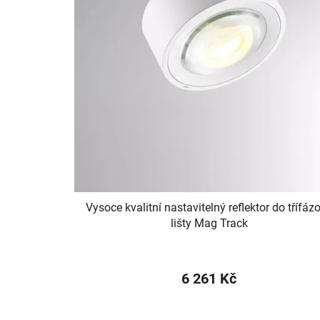
p
r
o
d
u
k
t
ů
Vysoce kvalitní nastavitelný reflektor do třífáz
lišty Mag Track
6 261 Kč