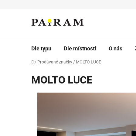
Přejít
na
obsah
Dle typu
Dle místnosti
O nás
Domů
/
Prodávané značky
/
MOLTO LUCE
MOLTO LUCE