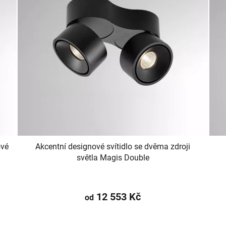
ové
Akcentní designové svítidlo se dvěma zdroji
světla Magis Double
12 553 Kč
od