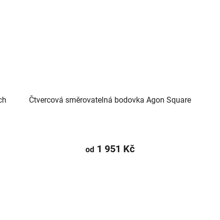
ch
Čtvercová směrovatelná bodovka Agon Square
1 951 Kč
od