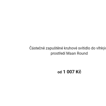
Částečně zapuštěné kruhové svítidlo do vlhký
prostředí Maan Round
1 007 Kč
od