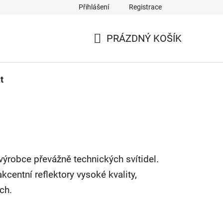
Přihlášení
Registrace
PRÁZDNÝ KOŠÍK
NÁKUPNÍ
KOŠÍK
t
robce převážně technických svítidel.
akcentní reflektory vysoké kvality,
ch.