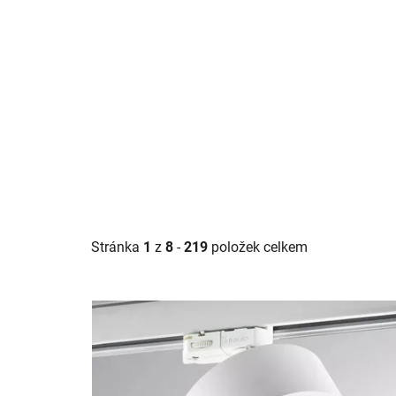
Stránka
1
z
8
-
219
položek celkem
V
ý
p
i
s