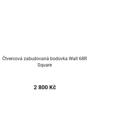
Čtvercová zabudovaná bodovka Wall 68R
Square
2 800 Kč