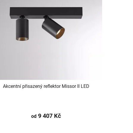
o
d
u
k
t
ů
Akcentní přisazený reflektor Missor II LED
9 407 Kč
od