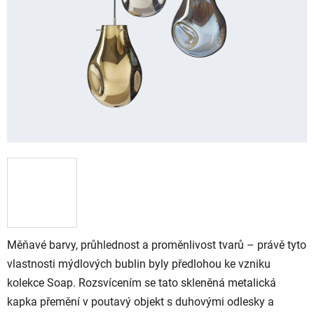
Měňavé barvy, průhlednost a proměnlivost tvarů – právě tyto
vlastnosti mýdlových bublin byly předlohou ke vzniku
kolekce Soap. Rozsvícením se tato skleněná metalická
kapka přemění v poutavý objekt s duhovými odlesky a