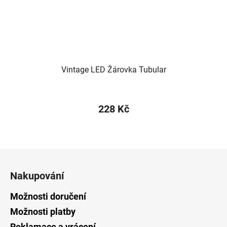
Vintage LED Žárovka Tubular
228 Kč
Z
á
Nakupování
p
a
Možnosti doručení
t
Možnosti platby
í
Reklamace a vrácení