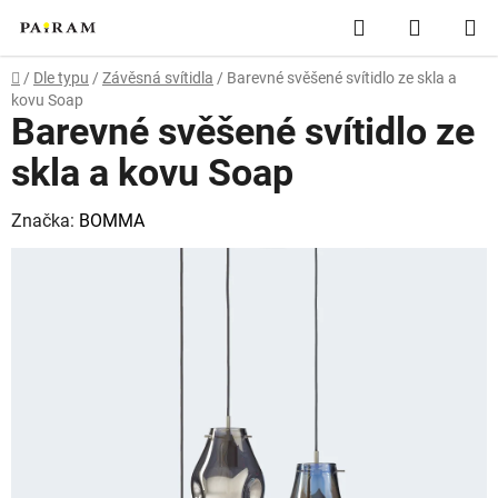
Přejít
Hledat
NÁKUP
na
obsah
KOŠÍK
Domů
/
Dle typu
/
Závěsná svítidla
/
Barevné svěšené svítidlo ze skla a
kovu Soap
Barevné svěšené svítidlo ze
skla a kovu Soap
Značka:
BOMMA