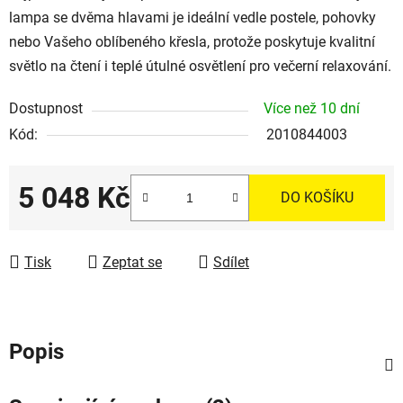
lampa se dvěma hlavami je ideální vedle postele, pohovky
nebo Vašeho oblíbeného křesla, protože poskytuje kvalitní
světlo na čtení i teplé útulné osvětlení pro večerní relaxování.
Dostupnost
Více než 10 dní
Kód:
2010844003
5 048 Kč
DO KOŠÍKU
Měrná cena:
Tisk
Zeptat se
Sdílet
Popis