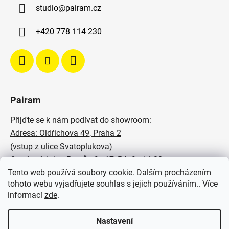
studio
@
pairam.cz
+420 778 114 230
Pairam
Přijďte se k nám podívat do showroom:
Adresa: Oldřichova 49, Praha 2
(vstup z ulice Svatoplukova)
Otevírací doba: Po - Čt: 9 - 17, Pá: 9 - 14:30
Tento web používá soubory cookie. Dalším procházením
Podívejte se na naše realizace:
tohoto webu vyjadřujete souhlas s jejich používáním.. Více
informací
zde
.
SVĚTELNÉ STUDIO PAIRAM
Nastavení