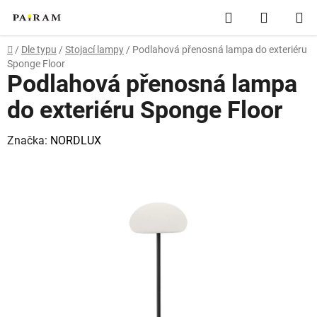
Přejít
Hledat
NÁKUP
na
obsah
KOŠÍK
Domů
/
Dle typu
/
Stojací lampy
/
Podlahová přenosná lampa do exteriéru
Sponge Floor
Podlahová přenosná lampa
do exteriéru Sponge Floor
Značka:
NORDLUX