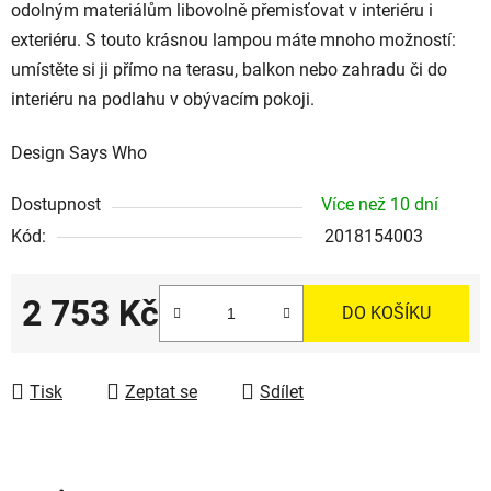
odolným materiálům libovolně přemisťovat v interiéru i
exteriéru. S touto krásnou lampou máte mnoho možností:
umístěte si ji přímo na terasu, balkon nebo zahradu či do
interiéru na podlahu v obývacím pokoji.
Design Says Who
Dostupnost
Více než 10 dní
Kód:
2018154003
2 753 Kč
DO KOŠÍKU
Měrná cena:
Tisk
Zeptat se
Sdílet