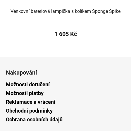
Venkovní bateriová lampička s kolíkem Sponge Spike
1 605 Kč
Z
á
Nakupování
p
a
Možnosti doručení
t
Možnosti platby
í
Reklamace a vrácení
Obchodní podmínky
Ochrana osobních údajů