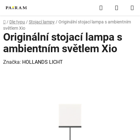
Přejít
Hledat
NÁKUP
na
obsah
KOŠÍK
Domů
/
Dle typu
/
Stojací lampy
/
Originální stojací lampa s ambientním
světlem Xio
Originální stojací lampa s
ambientním světlem Xio
Značka:
HOLLANDS LICHT