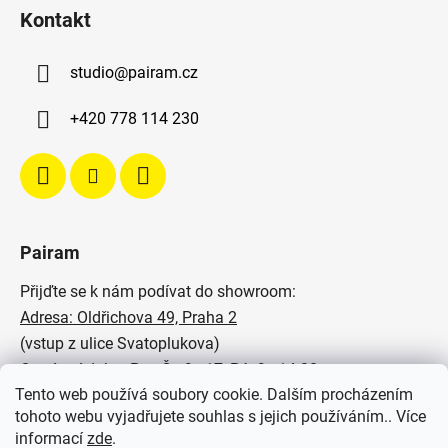
Kontakt
studio
@
pairam.cz
+420 778 114 230
Pairam
Přijďte se k nám podívat do showroom:
Adresa: Oldřichova 49, Praha 2
(vstup z ulice Svatoplukova)
Otevírací doba: Po - Čt: 9 - 17, Pá: 9 - 14:30
Tento web používá soubory cookie. Dalším procházením
Podívejte se na naše realizace:
tohoto webu vyjadřujete souhlas s jejich používáním.. Více
informací
zde
.
SVĚTELNÉ STUDIO PAIRAM