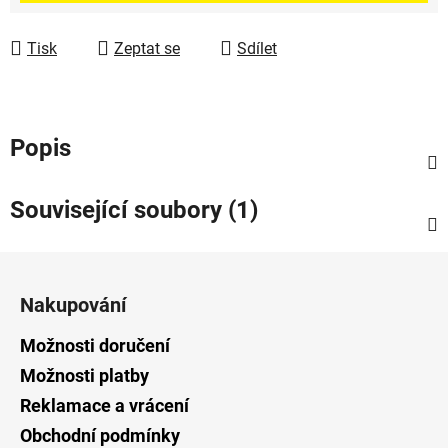
Tisk
Zeptat se
Sdílet
Popis
Související soubory (1)
Z
á
Nakupování
p
a
Možnosti doručení
t
Možnosti platby
í
Reklamace a vrácení
Obchodní podmínky