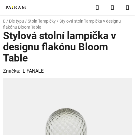
Přejít
Hledat
NÁKUP
na
obsah
KOŠÍK
Domů
/
Dle typu
/
Stolní lampičky
/
Stylová stolní lampička v designu
flakónu Bloom Table
Stylová stolní lampička v
designu flakónu Bloom
Table
Značka:
IL FANALE