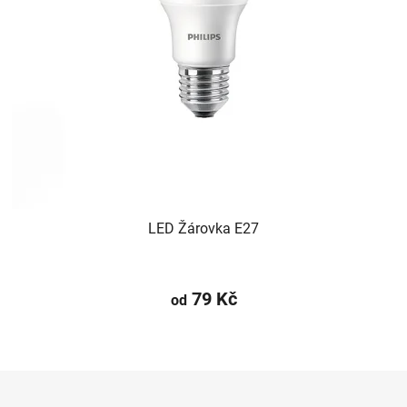
LED Žárovka E27
79 Kč
od
Z
á