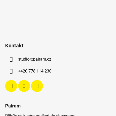
Kontakt
studio
@
pairam.cz
+420 778 114 230
Pairam
Přijďte se k nám podívat do showroom: