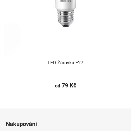
LED Žárovka E27
79 Kč
od
Z
á
Nakupování
p