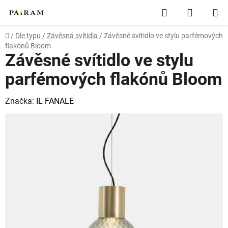
Přejít
Hledat
NÁKUP
na
obsah
KOŠÍK
Domů
/
Dle typu
/
Závěsná svítidla
/
Závěsné svítidlo ve stylu parfémových
flakónů Bloom
Závěsné svítidlo ve stylu
parfémových flakónů Bloom
Značka:
IL FANALE