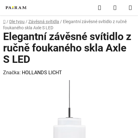
Přejít
Hledat
NÁKUP
na
obsah
KOŠÍK
Domů
/
Dle typu
/
Závěsná svítidla
/
Elegantní závěsné svítidlo z ručně
foukaného skla Axle S LED
Elegantní závěsné svítidlo z
ručně foukaného skla Axle
S LED
Značka:
HOLLANDS LICHT