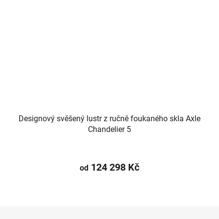
Designový svěšený lustr z ručně foukaného skla Axle
Chandelier 5
124 298 Kč
od
Z