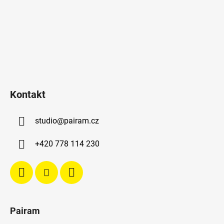
Kontakt
studio
@
pairam.cz
+420 778 114 230
Pairam