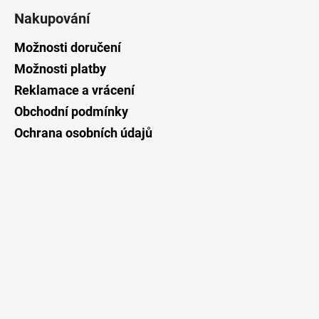
á
Nakupování
p
a
Možnosti doručení
t
Možnosti platby
í
Reklamace a vrácení
Obchodní podmínky
Ochrana osobních údajů