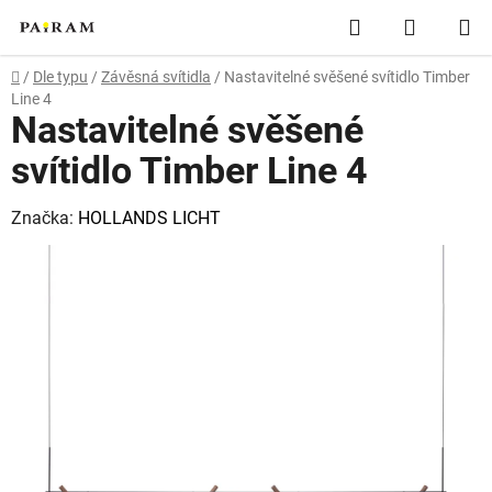
Přejít
Hledat
NÁKUP
na
obsah
KOŠÍK
Domů
/
Dle typu
/
Závěsná svítidla
/
Nastavitelné svěšené svítidlo Timber
Line 4
Nastavitelné svěšené
svítidlo Timber Line 4
Značka:
HOLLANDS LICHT