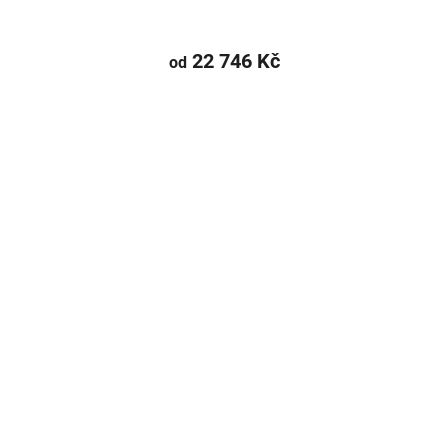
22 746 Kč
od