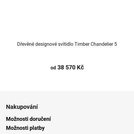
Dřevěné designové svítidlo Timber Chandelier 5
38 570 Kč
od
Z
á
Nakupování
p
a
Možnosti doručení
t
Možnosti platby
í