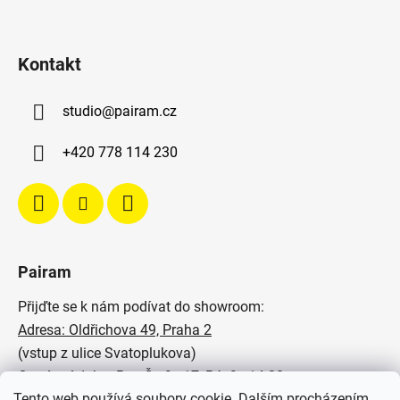
Kontakt
studio
@
pairam.cz
+420 778 114 230
Pairam
Přijďte se k nám podívat do showroom:
Adresa: Oldřichova 49, Praha 2
(vstup z ulice Svatoplukova)
Otevírací doba: Po - Čt: 9 - 17, Pá: 9 - 14:30
Tento web používá soubory cookie. Dalším procházením