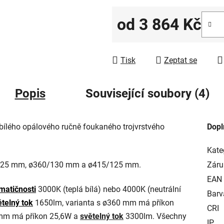
od
3 864 Kč
Měrná cena:
Tisk
Zeptat se
Popis
Související soubory (4)
bílého opálového ručně foukaného trojvrstvého
Dopl
Kate
280/125 mm, ø360/130 mm a ø415/125 mm.
Záru
EAN
matičnosti
3000K (teplá bílá) nebo 4000K (neutrální
Barv
ětelný tok
1650lm, varianta s ø360 mm má příkon
CRI
 mm má příkon 25,6W a
světelný tok
3300lm. Všechny
IP