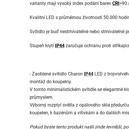
varianty mají vysoký index podání barev
CRI
>90 
Kvalitní LED s průměrnou životností 50.000 hodi
Svítidlo je buď nestmívatelné nebo stmívatelné 
Stupeň krytí
IP44
zaručuje ochranu proti stříkaj
- Zaoblené svítidlo Charon
IP44
LED z trojvrstvé
montáž do koupelny.
V tomto minimalistickém svítidle se elegantně k
průmyslem.
Výborný rozptyl světla z opálového skla předurčuj
koupelen, k bazénům a vířivkám a do dalších mís
Pokud byste tento produkt našli jinde levnější,