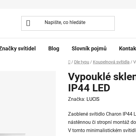
Značky svítidel
Blog
Slovník pojmů
Kontak
Domů
/
Dle typu
/
Koupelnová svítidla
/
V
Vypouklé sklen
IP44 LED
Značka:
LUCIS
Zaoblené svítidlo Charon IP44 
nástěnnou či stropní montáž do
V tomto minimalistickém svítidl