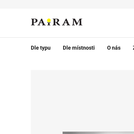
Přejít
na
obsah
Dle typu
Dle místnosti
O nás