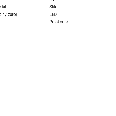
riál
Sklo
elný zdroj
LED
Polokoule