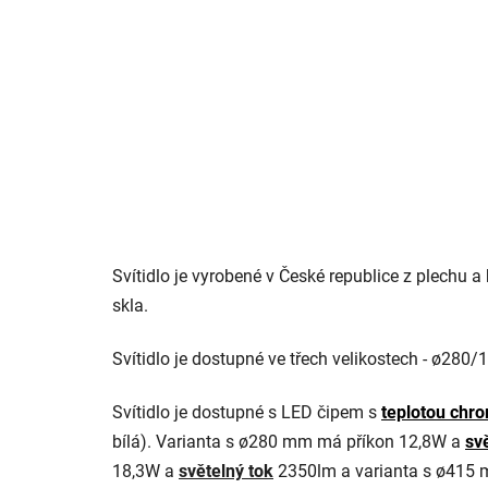
Svítidlo je vyrobené v České republice z plechu a
skla.
Svítidlo je dostupné ve třech velikostech - ø
Svítidlo je dostupné s LED čipem s
teplotou chro
bílá). Varianta s ø280 mm má příkon 12,8W a
sv
18,3W a
světelný tok
2350lm a varianta s ø415