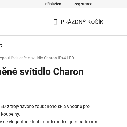
Přihlášení
Registrace
PRÁZDNÝ KOŠÍK
NÁKUPNÍ
KOŠÍK
t
ypouklé skleněné svítidlo Charon IP44 LED
ěné svítidlo Charon
LED z trojvrstvého foukaného skla vhodné pro
 koupelny.
e se elegantně kloubí moderní design s tradičním