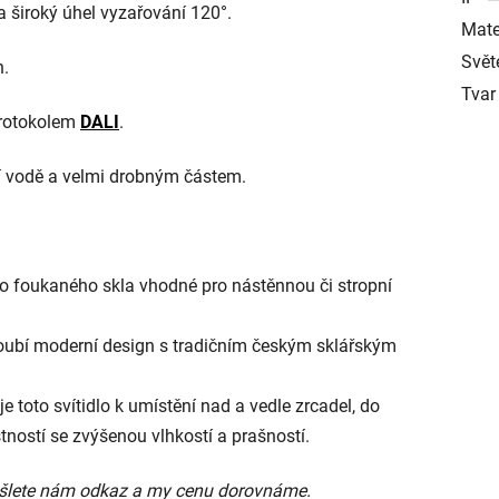
a široký úhel vyzařování 120°.
Mate
Svět
n.
Tvar
protokolem
DALI
.
ící vodě a velmi drobným částem.
ho foukaného skla vhodné pro nástěnnou či stropní
loubí moderní design s tradičním českým sklářským
e toto svítidlo k umístění nad a vedle zrcadel, do
tností se zvýšenou vlhkostí a prašností.
 pošlete nám odkaz a my cenu dorovnáme.