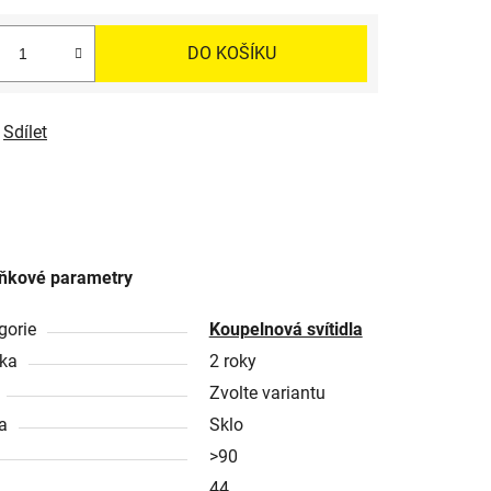
DO KOŠÍKU
Sdílet
ňkové parametry
gorie
Koupelnová svítidla
ka
2 roky
Zvolte variantu
a
Sklo
>90
44