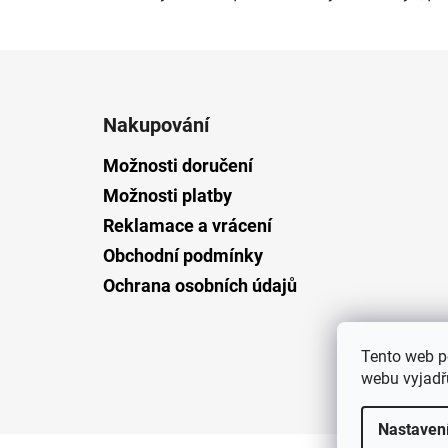
Z
á
Nakupování
p
a
Možnosti doručení
t
Možnosti platby
í
Reklamace a vrácení
Obchodní podmínky
Ochrana osobních údajů
Tento web p
webu vyjadřu
Nastaven