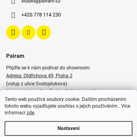
studio
@
pairam.cz
+420 778 114 230
Pairam
Přijďte se k nám podívat do showroom:
Adresa: Oldřichova 49, Praha 2
(vstup z ulice Svatoplukova)
Otevírací doba: Po - Čt: 9 - 17, Pá: 9 - 14:30
Tento web používá soubory cookie. Dalším procházením
Podívejte se na naše realizace:
tohoto webu vyjadřujete souhlas s jejich používáním.. Více
informací
zde
.
SVĚTELNÉ STUDIO PAIRAM
Nastavení