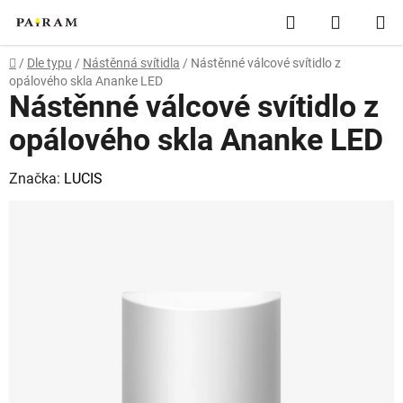
Přejít
Hledat
NÁKUP
na
obsah
KOŠÍK
Domů
/
Dle typu
/
Nástěnná svítidla
/
Nástěnné válcové svítidlo z
opálového skla Ananke LED
Nástěnné válcové svítidlo z
opálového skla Ananke LED
Značka:
LUCIS