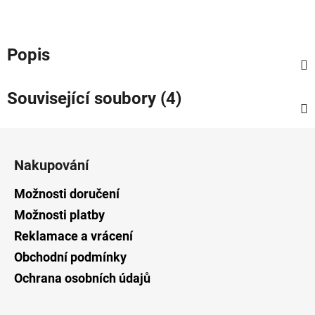
Popis
Související soubory (4)
Z
á
Nakupování
p
a
Možnosti doručení
t
Možnosti platby
í
Reklamace a vrácení
Obchodní podmínky
Ochrana osobních údajů