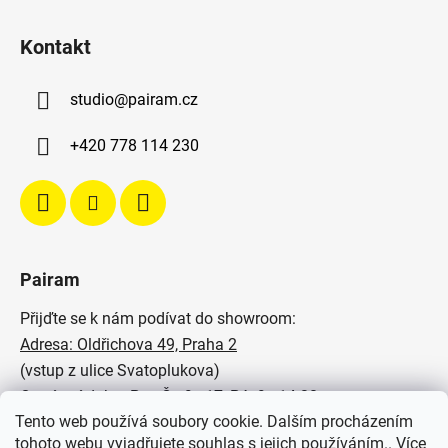
Kontakt
studio
@
pairam.cz
+420 778 114 230
Pairam
Přijďte se k nám podívat do showroom:
Adresa: Oldřichova 49, Praha 2
(vstup z ulice Svatoplukova)
Otevírací doba: Po - Čt: 9 - 17, Pá: 9 - 14:30
Tento web používá soubory cookie. Dalším procházením
Podívejte se na naše realizace:
tohoto webu vyjadřujete souhlas s jejich používáním.. Více