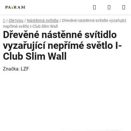
Přejít
Hledat
NÁKUP
na
obsah
KOŠÍK
Domů
/
Dle typu
/
Nástěnná svítidla
/
Dřevěné nástěnné svítidlo vyzařující
nepřímé světlo I-Club Slim Wall
Dřevěné nástěnné svítidlo
vyzařující nepřímé světlo I-
Club Slim Wall
Značka:
LZF