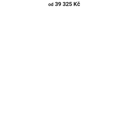
39 325 Kč
od