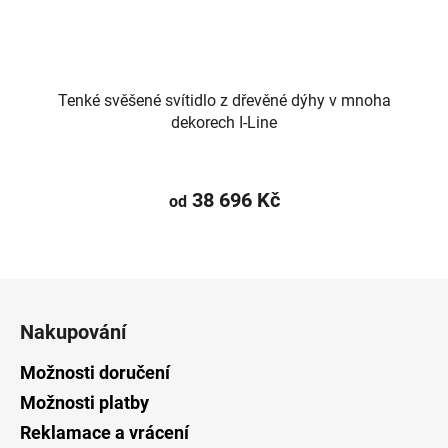
Tenké svěšené svítidlo z dřevěné dýhy v mnoha
dekorech I-Line
38 696 Kč
od
Z
á
Nakupování
p
a
Možnosti doručení
t
Možnosti platby
í
Reklamace a vrácení