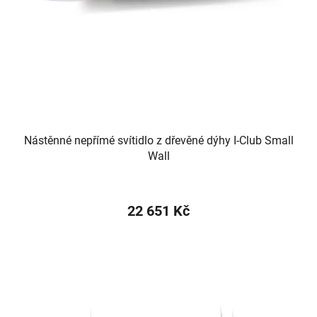
Nástěnné nepřímé svítidlo z dřevěné dýhy I-Club Small
Wall
22 651 Kč