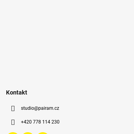
Kontakt
studio
@
pairam.cz
+420 778 114 230