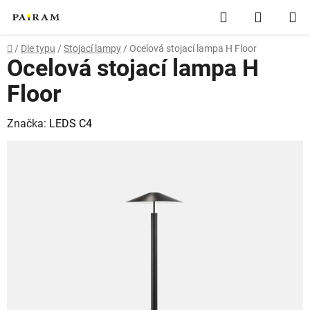
Přejít
Hledat
NÁKUP
na
obsah
KOŠÍK
Domů
/
Dle typu
/
Stojací lampy
/
Ocelová stojací lampa H Floor
Ocelová stojací lampa H
Floor
Značka:
LEDS C4