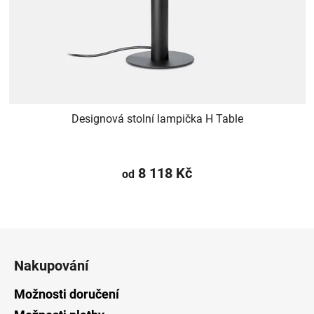
Designová stolní lampička H Table
8 118 Kč
od
Z
á
Nakupování
p
a
Možnosti doručení
t