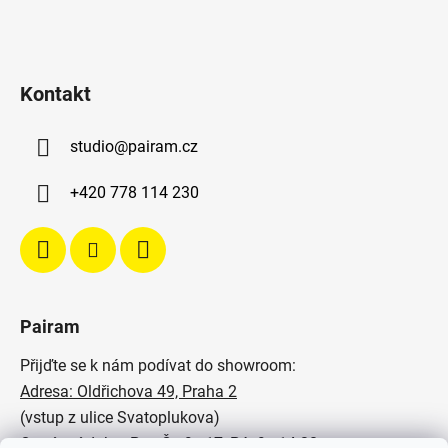
Kontakt
studio
@
pairam.cz
+420 778 114 230
Pairam
Přijďte se k nám podívat do showroom:
Adresa: Oldřichova 49, Praha 2
(vstup z ulice Svatoplukova)
Otevírací doba: Po - Čt: 9 - 17, Pá: 9 - 14:30